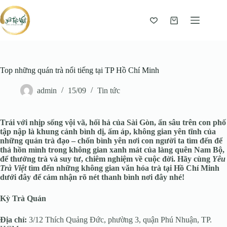
Giỏ
hàng
Top những quán trà nổi tiếng tại TP Hồ Chí Minh
admin
15/09
Tin tức
Trái với nhịp sống vội vã, hối hả của Sài Gòn, ẩn sâu trên con phố
tập nập là khung cảnh bình dị, ấm áp, không gian yên tĩnh của
những quán trà đạo – chốn bình yên nơi con người ta tìm đến để
thả hồn mình trong không gian xanh mát của làng quên Nam Bộ,
để thưởng trà và suy tư, chiêm nghiệm về cuộc đời. Hãy cùng
Yêu
Trà Việt
tìm đến những không gian văn hóa trà tại Hồ Chí Minh
dưới đây để cảm nhận rõ nét thanh bình nơi đây nhé!
Kỳ Trà Quán
Địa chỉ:
3/12 Thích Quảng Đức, phường 3, quận Phú Nhuận, TP.