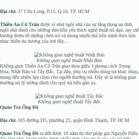
Địa chỉ:
37 Cửu Long, P.15, Q.10, TP. HCM
Thiền An Cổ Trấn
được ví như ngôi nhà của sự lắng đọng an tĩnh,
ngôi nhà dành cho những tâm hồn yêu thích nghệ thuật trà đạo, say mê
hương thơm từ những chén trà và mong muốn thả hồn mình theo bản
nhạc thiền du dương của nơi đây…
Không gian nghệ thuật Nhật Bản
Không gian Thiền An Cổ Trấn giao thoa giữa 3 phong cách Trung
Hoa, Nhật Bản và Tây Bắc. Tại đây, phụ vụ nhiều dòng trà khác nhau,
mang đến nhiều lựa chọn cho người thưởng trà. Đây sẽ là không gian
thưởng trà lý tưởng dành cho quý trà hữu gần xa.
Không gian nghệ thuật Tây Bắc
Quán Trà Ông Đồ
Địa chỉ:
185 đường D5, phường 25, quận Bình Thạnh, TP. HCM
Quán Trà Ông Đồ
ra đời được 10 năm do thư pháp gia Nguyễn Hiếu
Tín làm chủ. Quán nhận được nhiều tình cảm ưu ái của các trà hữu,