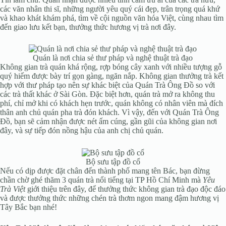
các văn nhân thi sĩ, những người yêu quý cái đẹp, trân trọng quá khứ
và khao khát khám phá, tìm về cội nguồn văn hóa Việt, cùng nhau tìm
đến giao lưu kết bạn, thưởng thức hương vị trà nơi đây.
Quán là nơi chia sẻ thư pháp và nghệ thuật trà đạo
Không gian trà quán khá rộng, rợp bóng cây xanh với nhiều tượng gỗ
quý hiếm được bày trí gọn gàng, ngăn nắp. Không gian thưởng trà kết
hợp với thư pháp tạo nên sự khác biệt của Quán Trà Ông Đồ so với
các trà thất khác ở Sài Gòn. Đặc biệt hơn, quán trà mở ra không thu
phí, chỉ mở khi có khách hẹn trước, quán không có nhân viên mà đích
thân anh chủ quán pha trà đón khách. Vì vậy, đến với Quán Trà Ông
Đồ, bạn sẽ cảm nhận được nét ấm cúng, gần gũi của không gian nơi
đây, và sự tiếp đón nồng hậu của anh chị chủ quán.
Bộ sưu tập đồ cổ
Nếu có dịp được đặt chân đến thành phố mang tên Bác, bạn đừng
chần chờ ghé thăm 3 quán trà nổi tiếng tại TP Hồ Chí Minh mà
Yêu
Trà Việt
giới thiệu trên đây, để thưởng thức không gian trà đạo độc đáo
và được thưởng thức những chén trà thơm ngon mang đậm hương vị
Tây Bắc bạn nhé!