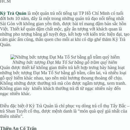
HCM
Kỳ Trà Quán
là một quán trà nổi tiếng tại TP Hồ Chí Minh có tuổi
đời hơn 10 năm, đây là một trong những quán trà đạo nổi tiếng nhất
Sài Gòn với không gian yên tĩnh, được bài trí mang đậm bản sắc hồn
Việt. Thiết kế quán đậm chất mộc, gây ấn tượng với khách quan là
những pho tượng bằng gỗ tuyệt đẹp, kết hợp với kiến trúc hiện đại, tạo
cảm giác ấm cúng, thân quen cho mỗi ai khi có dịp ghé thăm Kỳ Trà
Quán.
Những bức tượng Đạt Ma Tổ Sư bằng gỗ trầm quý hiếm
Quán được thiết kế không gian thiền trà kết hợp trưng bày hàng loạt
những bức tượng Đạt Ma Tổ Sư bằng gỗ trầm, cẩm lai, và nhiều loại
gỗ quý hiếm khác nhau, tạo nên mùi hương thoang thoảng dễ chịu.
Không những được thưởng trà mà còn được ngắm tượng, xem tranh.
Không gian này khiến khách thưởng trà đi từ ngạc nhiên này đến
ngạc nhiên khác.
Điều đặc biệt ở Kỳ Trà Quán là chỉ phục vụ dòng trà cổ thụ Tây Bắc –
trà Shan Tuyết cổ thụ, được mệnh danh là “món quà quý giá nhất của
thiên nhiên”.
Thiền An Cổ Trấn