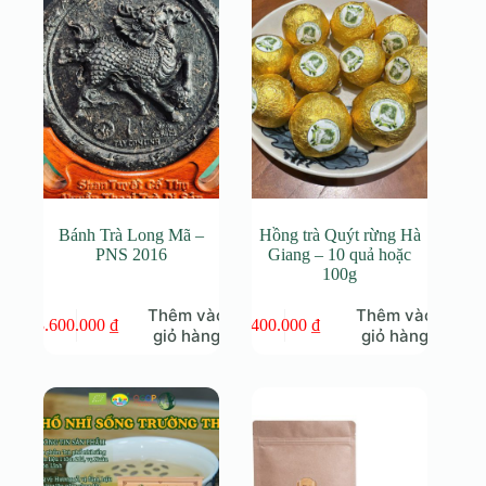
Bánh Trà Long Mã –
Hồng trà Quýt rừng Hà
PNS 2016
Giang – 10 quả hoặc
100g
Thêm vào
Thêm vào
3.600.000
₫
400.000
₫
giỏ hàng
giỏ hàng