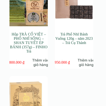
Hộp TRÀ CỔ VIỆT –
Trà Phổ Nhĩ Bánh
PHỔ NHĨ SỐNG –
Vuông 120g – năm 2023
SHAN TUYẾT ÉP
– Trà Cụ Thành
BÁNH (357g) – FINHO
Trà
Thêm vào
Thêm vào
800.000
₫
950.000
₫
giỏ hàng
giỏ hàng