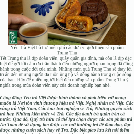
Yêu Trà Việt hỗ trợ miễn phí các đơn vị giới thiệu sản phẩm
Trung Thu
Tết Trung thu là dịp đoàn viên, quây quần gia đình, mà còn là dịp đặc
biệt để gửi lời cảm ơn trân thành đến những người quan trọng đã đồng
hành trong cuộc đời của mình. Những món quà Trung Thu sẽ thay lời
tri ân đến những người đã luôn ủng hộ và đồng hành trong cuộc sống
của bạn. Hãy để nhiều người biết đến những sản phẩm Trung Thu ý
nghĩa trong mùa đoàn viên này của doanh nghiệp bạn nhé.
Cộng đồng Yêu trà Việt được hình thành và phát triển với mong
muốn là Nơi tôn vinh thương hiệu trà Việt, Nghệ nhân trà Việt, Các
vùng trà Việt Nam, Các tour trải nghiệm về Trà, Những quyển sách
trà hay, Những kiến thức về Trà, Các địa danh trà quán trên cả
nước. Qua đó, Quý trà hữu có thể lựa chọn được các sản phẩm trà
An Toàn để sử dụng, tìm được các nơi thưởng trà để đàm đạo, đọc
được những cuốn sách hay về Trà. Đặc biệt giao lưu kết nối thêm