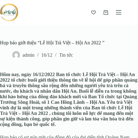
Giỏ
hàng
Họp báo giới thiệu “Lễ Hội Trà Việt – Hội An 2022 ”
admin
16/12
Tin tức
Hôm nay, ngày 16/12/2022 Ban tổ chức Lễ Hội Trà Việt – Hội An
2022 tổ chức buổi giới thiệu thông tin về lễ hội để góp phần quảng
bá và truyền thông sâu rộng đến những người yêu trà trên cả
nước, du khách và nhân dân Hội An. Buổi lễ diễn ra trong không
khí hào hứng của đông đảo khách mời và Ban Tổ chức tại Quảng
Trường Sông Hoài, số 1 Cao Hồng Lãnh – Hội An. Yêu trà Việt
vinh dự là một trong những thành viên của Ban tổ chức Lễ Hội
Trà Việt – Hội An 2022 , chúng tôi luôn nỗ lực để mang đến một
sự kiện thành công, góp phần gìn giữ và lan tỏa văn hóa trà đến
cộng đồng, bạn bè quốc tế.
Họp báo có sự góp mặt của đông đủ của đại diện tỉnh Quảng Nam