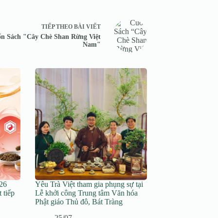
TIẾP THEO
BÀI VIẾT
n Sách "Cây Chè Shan Rừng Việt
Nam"
26
Yêu Trà Việt tham gia phụng sự tại
t tiếp
Lễ khởi công Trung tâm Văn hóa
Phật giáo Thủ đô, Bát Tràng
25/07