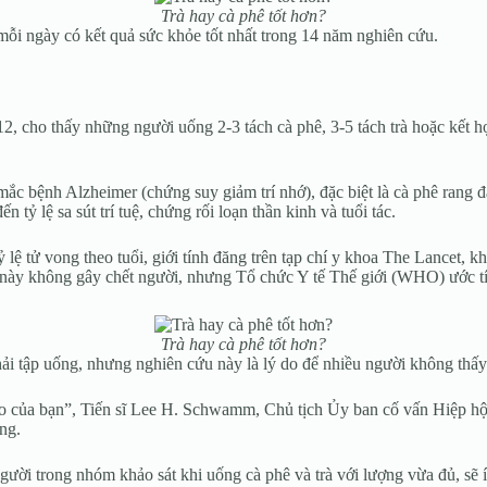
Trà hay cà phê tốt hơn?
mỗi ngày có kết quả sức khỏe tốt nhất trong 14 năm nghiên cứu.
2, cho thấy những người uống 2-3 tách cà phê, 3-5 tách trà hoặc kết
mắc bệnh Alzheimer (chứng suy giảm trí nhớ), đặc biệt là cà phê rang
tỷ lệ sa sút trí tuệ, chứng rối loạn thần kinh và tuổi tác.
tử vong theo tuổi, giới tính đăng trên tạp chí y khoa The Lancet, khoả
 này không gây chết người, nhưng Tổ chức Y tế Thế giới (WHO) ước tí
Trà hay cà phê tốt hơn?
ải tập uống, nhưng nghiên cứu này là lý do để nhiều người không thấy
 não của bạn”, Tiến sĩ Lee H. Schwamm, Chủ tịch Ủy ban cố vấn Hiệp
ng.
i trong nhóm khảo sát khi uống cà phê và trà với lượng vừa đủ, sẽ ít 