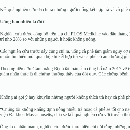
Kết quả nghiên cứu đã chỉ ra những người uống kết hợp trà và cà phê 
Uống bao nhiêu là đủ?
Nghiên cứu được công bố trên tạp chí PLOS Medicine vào đầu tháng 1
trí nhớ 28% so với những người ít hoặc không uống.
Các nghiên cứu trước đây cũng chỉ ra, uống cà phê làm giảm nguy cơ 
muốn tìm hiểu mối quan hệ khi kết hợp trà và cà phê có ảnh hưởng gì đến 
Theo nghiên cứu Gánh nặng Bệnh tật toàn cầu công bố năm 2017 về tỷ lệ 
giảm nhận thức là di chứng thường thấy của đột quỵ. Các chứng bệnh
Không ai gợi ý hay khuyên những người không thích trà hay cà phê ph
“Chúng tôi không khẳng định uống nhiều trà hoặc cà phê sẽ tốt cho
viện Đa khoa Massachusetts, chia sẻ kết quả nghiên cứu với truyền thô
Ông Lee nhấn mạnh, nghiên cứu được thực hiện chỉ nói rằng, những ngườ