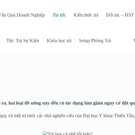
Vấn Quà Doanh Nghiệp
Tin tức
Kiến thức trà
Đối tác – HST 
Tiệc Trà Sự Kiện
Khóa học trà
Setup Phòng Trà
ra, hai loại đồ uống này đều có tác dụng làm giảm nguy cơ đột quỵ 
ột quỵ và mất trí nhớ, các nhà nghiên cứu của Đại học Y khoa Thiên Tâ