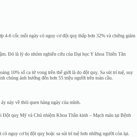
 hợp 4-6 cốc mỗi ngày có nguy cơ đột quỵ thấp hơn 32% và chứng giảm
 đậm. Đó là lý do nhóm nghiên cứu của Đại học Y khoa Thiên Tân
ng 10% số ca tử vong trên thế giới là do đột quỵ. Sa sút trí tuệ, suy
nh chúng ảnh hưởng đến hơn 55 triệu người trên toàn cầu.
 áy náy về thói quen hàng ngày của mình.
 hội Đột quỵ Mỹ và Chủ nhiệm Khoa Thần kinh – Mạch máu tại Bệnh
có nguy cơ bị đột quỵ hoặc sa sút trí tuệ hơn những người còn lại.