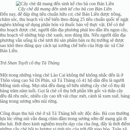
Cây chè đã mang đến sinh kế cho bà con Bản Liền
Đến nay, để đáp ứng tiêu chuẩn hữu cơ, chè Bản Liền được trồng,
chăm sóc, thu hoạch và chế biến theo đúng 25 tiêu chuẩn quốc tế ngặt
nghèo không sử dụng phân bón và thuốc bảo vệ thực vật. Để có thể
thu hoạch được chè, người dân địa phương phải leo dần lên ngọn cây,
thu hoạch về những búp chè xanh, non đúng lứa. Nếu người dân địa
phương vẫn uống lá chè tươi thì sản phẩm bán ra thị trường sẽ được
sao khô theo đúng quy cách tại xưởng chế biến của Hợp tác xã Chè
Bản Liền.
Trà Shan Tuyết cổ thụ Tả Thàng
Một trong những vùng chè Lào Cai không thể không nhắc đến là ở
Thôn vùng cao Sú Dí Phìn, xã Tả Thàng có 41 hộ dân đều là người
Mông sinh sống. Mọi nhà đều đang sở hữu những cây chè cổ thụ đã
hàng trăm năm tuổi. Gọi là chè cổ thụ bởi phần lớn gốc và thân cây
đều đã rêu mốc, nhiều cây cao tới vài chục mét, cành lá xum xuê, bảng
lảng trong sương sớm núi rừng.
Công đoạn thu hái chè ở xã Tả Thàng hết sức độc đáo. Bà con thường
lựa lúc rừng núi vẫn đang chìm đắm trong sương sớm để mang gùi đi
thu hái. Bởi theo kinh nghiệm truyền dạy của cha ông, đây là thời điểm
những cây chè hội tụ hương vị tinh túy của trời đất giao hòa. Toàn xã