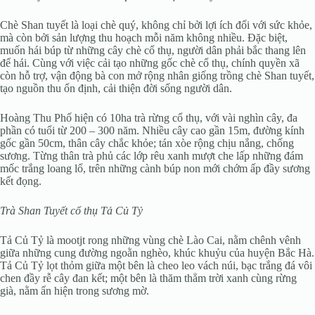
Chè Shan tuyết là loại chè quý, không chỉ bởi lợi ích đối với sức khỏe,
mà còn bởi sản lượng thu hoạch mỗi năm không nhiều. Đặc biệt,
muốn hái búp từ những cây chè cổ thụ, người dân phải bắc thang lên
để hái. Cùng với việc cải tạo những gốc chè cổ thụ, chính quyền xã
còn hỗ trợ, vận động bà con mở rộng nhân giống trồng chè Shan tuyết,
tạo nguồn thu ổn định, cải thiện đời sống người dân.
Hoàng Thu Phố hiện có 10ha trà rừng cổ thụ, với vài nghìn cây, đa
phần có tuổi từ 200 – 300 năm. Nhiều cây cao gần 15m, đường kính
gốc gần 50cm, thân cây chắc khỏe; tán xòe rộng chịu nắng, chống
sương. Từng thân trà phủ các lớp rêu xanh mượt che lấp những đám
mốc trắng loang lổ, trên những cành búp non mới chớm ấp đầy sương
kết đọng.
Trà Shan Tuyết cổ thụ Tả Củ Tỷ
Tả Củ Tỷ là mootjt rong những vùng chè Lào Cai, nằm chênh vênh
giữa những cung đường ngoằn nghèo, khúc khuỷu của huyện Bắc Hà.
Tả Củ Tỷ lọt thỏm giữa một bên là cheo leo vách núi, bạc trắng đá vôi
chen đầy rễ cây đan kết; một bên là thăm thẳm trời xanh cùng rừng
già, nằm ẩn hiện trong sương mờ.