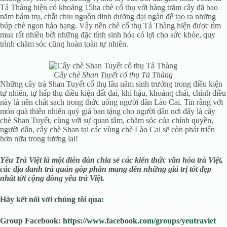
Tả Thàng hiện có khoảng 15ha chè cổ thụ với hàng trăm cây đã bao
năm bám trụ, chắt chiu nguồn dinh dưỡng đại ngàn để tạo ra những
búp chè ngon hảo hạng. Vậy nên chè cổ thụ Tả Thàng hiện được tìm
mua rất nhiều bởi những đặc tính sinh hóa có lợi cho sức khỏe, quy
trình chăm sóc cũng hoàn toàn tự nhiên.
Cây chè Shan Tuyết cổ thụ Tả Thàng
Những cây trà Shan Tuyết cổ thụ lâu năm sinh trưởng trong điều kiện
tự nhiên, tự hấp thụ điều kiện đất đai, khí hậu, khoáng chất, chính điều
này là nên chất sạch trong thức uống người dân Lào Cai. Tin rằng với
món quà thiên nhiên quý giá ban tặng cho người dân nơi đây là cây
chè Shan Tuyết, cùng với sự quan tâm, chăm sóc của chính quyền,
người dân, cây chè Shan tại các vùng chè Lào Cai sẽ còn phát triển
hơn nữa trong tương lai!
Yêu Trà Việt là một diễn đàn chia sẻ các kiến thức văn hóa trà Việt,
các địa danh trà quán góp phần mang đến những giá trị tốt đẹp
nhất tới cộng đồng yêu trà Việt.
Hãy kết nối với chúng tôi qua:
Group Facebook:
https://www.facebook.com/groups/yeutraviet