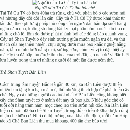
Người dân Tả Củ Tỷ thu hái chè
Tại Tả Củ Tỷ có hơn 40ha trà rừng, chủ yếu phân bố ở các sườn núi
và những dãy đồi đồi lân cận. Cây trà ở Tả Củ Tỷ được khai thác từ
lâu đời, theo phương pháp thủ công của người dân bản địa suốt hàng
ngàn năm qua, không sử dụng bất kỳ loại phân bón nào. Thân trà có
những chỗ lồi lõm do được phát nhánh bởi các đồng bào quanh vùng.
Cây trà Shan Tuyết ở đây sinh trưởng giữa muôn ngàn ưu đãi và thử
thách của mẹ thiên nhiên, chịu đựng dưới mưa bão khắc nghiệt hằng
năm, tắm mình dưới nắng mai, sương sớm, chính vì vị trí đặc biệt ấy
mà cây trà đã hấp thụ được tinh hoa của trời đất, tạo nên dư vị đặc biệt
lưu luyến trong tâm trí những người đã một lần được nếm thử.
Trà Shan Tuyết Bản Liền
Cách trung tâm huyện Bắc Hà gần 30 km, xã Bản Liền được thiên
nhiên ban tặng khí hậu mát mẻ, thổ nhưỡng thích hợp để phát triển cây
chè. Ngay cả những người cao tuổi nhất ở Bản Liền cũng không biết
cây chè Shan tuyết có ở mảnh đất này từ bao giờ. Nhiều gốc chè có
tuổi đời hàng trăm năm, mọc cheo leo trên sườn núi dốc. Xã Bản Liền
hiện có hơn 500ha chè Shan Tuyết, trong đó có trên 400ha được công
nhận chè hữu cơ. Nhờ có thị trường xuất khẩu ổn định, mỗi năm Hợp
tác xã Chè Bản Liền thu mua khoảng 400 tấn chè búp tươi.