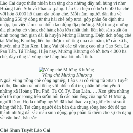
Lào Cai được thiên nhiên ban tặng cho những dãy núi hùng vĩ như
Hoàng Liên Sơn và Phan-xi-păng. Lào Cai hiện có hơn 6.500 ha chè
với hơn 8.000 hộ tham gia trồng chè. Mỗi năm, người dân thu về
khoảng 250 tỷ đồng từ thu hái chè búp tươi, góp phần ổn định thu
nhập, tạo việc làm cho nhiều lao động địa phương. Một trong những
địa phương có vùng chè hàng hóa lớn nhất tỉnh, liên kết sản xuất ổn
định trong thời gian dài là huyện Mường Khương. Diện tích trồng chè
tại Mường Khương liên tục được mở rộng qua các năm, từ các xã hạ
huyện như Bản Xen, Lùng Vai tới các xã vùng cao như Cao Sơn, La
Pan Tẩn, Tả Thàng. Hiện nay, Mường Khương có tới hơn 4.000 ha
chè, đây cũng là vùng chè hàng hóa lớn nhất tỉnh.
Vùng chè Mường Khương
Ngoài vùng trồng chè công nghiệp, Lào Cai có vùng trà Shan Tuyết
cổ thụ lâu năm rất nổi tiếng với nhiều đồi trà, phân bố chủ yếu ở
những xã Hoàng Thu Phố, Tả Củ Tỷ, Bản Liền,…. Xen giữa những
đồi trà mọc loang trên sườn núi là các bản làng của người H’Mong,
người Dao. Họ là những người đã khai thác và gìn giữ cây trà suốt
hàng thế hệ. Trà cùng người dân bản địa chung sống bao đời để tạo
thành những dải sắc màu sinh động, góp phần tô điểm cho sự đa dạng
về văn hoá, bản sắc.
Chè Shan Tuyết Lào Cai