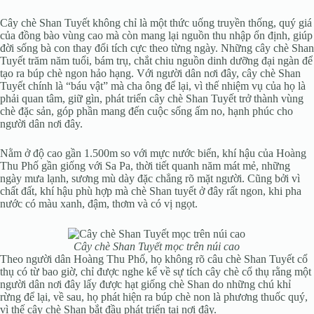
Cây chè Shan Tuyết không chỉ là một thức uống truyền thống, quý giá
của đồng bào vùng cao mà còn mang lại nguồn thu nhập ổn định, giúp
đời sống bà con thay đổi tích cực theo từng ngày. Những cây chè Shan
Tuyết trăm năm tuổi, bám trụ, chắt chiu nguồn dinh dưỡng đại ngàn để
tạo ra búp chè ngon hảo hạng. Với người dân nơi đây, cây chè Shan
Tuyết chính là “báu vật” mà cha ông để lại, vì thế nhiệm vụ của họ là
phải quan tâm, giữ gìn, phát triển cây chè Shan Tuyết trở thành vùng
chè đặc sản, góp phần mang đến cuộc sống ấm no, hạnh phúc cho
người dân nơi đây.
Nằm ở độ cao gần 1.500m so với mực nước biển, khí hậu của Hoàng
Thu Phố gần giống với Sa Pa, thời tiết quanh năm mát mẻ, những
ngày mưa lạnh, sương mù dày đặc chẳng rõ mặt người. Cũng bởi vì
chất đất, khí hậu phù hợp mà chè Shan tuyết ở đây rất ngon, khi pha
nước có màu xanh, đậm, thơm và có vị ngọt.
Cây chè Shan Tuyết mọc trên núi cao
Theo người dân Hoàng Thu Phố, họ không rõ câu chè Shan Tuyết cổ
thụ có từ bao giờ, chỉ được nghe kể về sự tích cây chè cổ thụ rằng một
người dân nơi đây lấy được hạt giống chè Shan do những chú khỉ
rừng để lại, về sau, họ phát hiện ra búp chè non là phương thuốc quý,
vì thế cây chè Shan bắt đầu phát triển tại nơi đây.