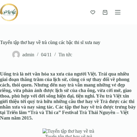
Giỏ
hàng
Tuyển tập thơ hay về trà cùng các bậc thi sĩ xưa nay
admin
04/11
Tin tức
Uống trà là nét văn hóa xa xưa của người Việt. Trải qua nhiều
giai đoạn thăng trầm của lịch sử, cũng có sự thay đổi về phong
cách, thói quen. Nhưng đến nay trà vẫn mang những vẻ đẹp
riêng, vừa phản ánh được lịch sử của cha ông, vừa cởi mở, giao
thoa, phù hợp với đời sống hiện đại, tiện nghi. Yêu trà Việt xin
giới thiệu tới quý trà hữu những câu thơ hay về Trà được các thi
nhân xưa và nay sáng tác. Các tập thơ hay về trà được trưng bày
tại Triển lãm “Trà và Thi ca” Festival Trà Thái Nguyên – Việt
Nam năm 2015.
Tuyển tập thơ hay về trà