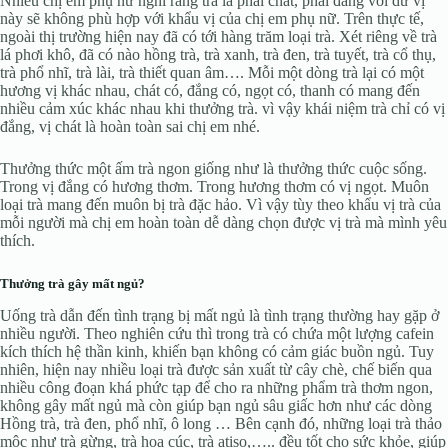
Nhiều chị em phụ nữ nghĩ rằng trà là phải chát, phải đắng với dư vị
này sẽ không phù hợp với khẩu vị của chị em phụ nữ. Trên thực tế,
ngoài thị trường hiện nay đã có tới hàng trăm loại trà. Xét riêng về trà
lá phơi khô, đã có nào hồng trà, trà xanh, trà đen, trà tuyết, trà cổ thụ,
trà phổ nhĩ, trà lài, trà thiết quan âm…. Mỗi một dòng trà lại có một
hương vị khác nhau, chát có, đắng có, ngọt có, thanh có mang đến
nhiều cảm xúc khác nhau khi thưởng trà. vì vậy khái niệm trà chỉ có vị
đắng, vị chát là hoàn toàn sai chị em nhé.
Thưởng thức một ấm trà ngon giống như là thưởng thức cuộc sống.
Trong vị đắng có hương thơm. Trong hương thơm có vị ngọt. Muôn
loại trà mang đến muôn bị trà đặc hảo. Vì vậy tùy theo khẩu vị trà của
mỗi người mà chị em hoàn toàn dễ dàng chọn được vị trà mà mình yêu
thích.
Thưởng trà gây mất ngủ?
Uống trà dẫn đến tình trạng bị mất ngủ là tình trạng thường hay gặp ở
nhiều người. Theo nghiên cứu thì trong trà có chứa một lượng cafein
kích thích hệ thần kinh, khiến bạn không có cảm giác buồn ngủ. Tuy
nhiên, hiện nay nhiều loại trà được sản xuất từ cây chè, chế biến qua
nhiều công đoạn khá phức tạp để cho ra những phẩm trà thơm ngon,
không gây mất ngủ mà còn giúp bạn ngủ sâu giấc hơn như các dòng
Hồng trà, trà đen, phổ nhĩ, ô long … Bên cạnh đó, những loại trà thảo
mộc như trà gừng, trà hoa cúc, trà atiso,….. đều tốt cho sức khỏe, giúp