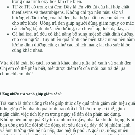
trong quá trình oxy hóa khi chế biến.
TF & TR có trong trà đen: Đây là tên viết tắt của hai hợp chất
theaflavins và thearubigens. Không chỉ tạo nên màu sắc và
hương vị đặc trưng của trà đen, hai hợp chất này còn rất có lợi
cho sức khỏe. Uống trà đen giúp người dùng giảm nguy cơ mắc
các chứng bệnh như: tiểu đường, cao huyết áp, loét dạ dày,…
Cả hai loại trà đều có khả năng bổ sung một số chất dinh dưỡng
cho con người. Tuy nhiên quá trình chế biến khác nhau nên hàm
lượng dinh dưỡng cũng như các lợi ích mang lại cho sức khỏe
cũng khác nhau.
Vừa rồi là toàn bộ cách so sánh khác nhau giữa trà xanh và xanh đen.
Chị em có thể phân biệt, biết được điểm tốt của mỗi loại trà để lựa
chọn chị em nhé!
Uống nhiều trà xanh giúp giảm cân?
Trà xanh là thức uống rất tốt giúp thúc đẩy quá trình giảm cân hiệu quả
hơn, giúp đẩy nhanh quá trình trao đổi chất bên trong cơ thể, giúp
ngăn chặn việc tích lũy m trong ngày sẽ dẫn đến phản tác dụng.
Không nên uống quá 3 ly trà xanh mỗi ngày, nhất là khi đói bụng. Khi
bạn uống trà lúc đói sẽ tác động rất xấu đến dạ dày, dễ bị nhiễm lạnh
và ảnh hưởng đến hệ hô hấp, đặc biệt là phổi. Ngoài ra, uống nhiều