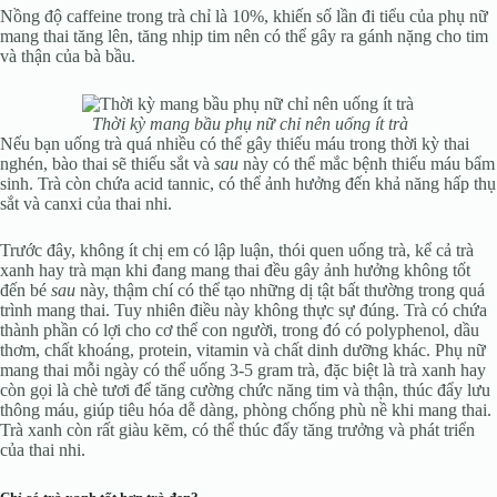
Nồng độ caffeine trong trà chỉ là 10%, khiến số lần đi tiểu của phụ nữ
mang thai tăng lên, tăng nhịp tim nên có thể gây ra gánh nặng cho tim
và thận của bà bầu.
Thời kỳ mang bầu phụ nữ chỉ nên uống ít trà
Nếu bạn uống trà quá nhiều có thể gây thiếu máu trong thời kỳ thai
nghén, bào thai sẽ thiếu sắt và
sau
này có thể mắc bệnh thiếu máu bẩm
sinh. Trà còn chứa acid tannic, có thể ảnh hưởng đến khả năng hấp thụ
sắt và canxi của thai nhi.
Trước đây, không ít chị em có lập luận, thói quen uống trà, kể cả trà
xanh hay trà mạn khi đang mang thai đều gây ảnh hưởng không tốt
đến bé
sau
này, thậm chí có thể tạo những dị tật bất thường trong quá
trình mang thai. Tuy nhiên điều này không thực sự đúng. Trà có chứa
thành phần có lợi cho cơ thể con người, trong đó có polyphenol, dầu
thơm, chất khoáng, protein, vitamin và chất dinh dưỡng khác. Phụ nữ
mang thai mỗi ngày có thể uống 3-5 gram trà, đặc biệt là trà xanh hay
còn gọi là chè tươi để tăng cường chức năng tim và thận, thúc đẩy lưu
thông máu, giúp tiêu hóa dễ dàng, phòng chống phù nề khi mang thai.
Trà xanh còn rất giàu kẽm, có thể thúc đẩy tăng trưởng và phát triển
của thai nhi.