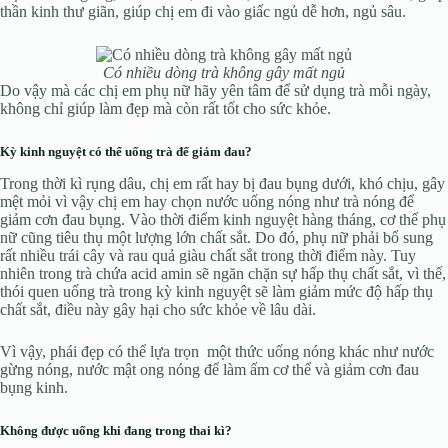
thần kinh thư giãn, giúp chị em đi vào giấc ngủ dễ hơn, ngủ sâu.
Có nhiều dòng trà không gây mất ngủ
Do vậy mà các chị em phụ nữ hãy yên tâm để sử dụng trà mỗi ngày,
không chỉ giúp làm đẹp mà còn rất tốt cho sức khỏe.
Kỳ kinh nguyệt có thể uống trà để giảm đau?
Trong thời kì rụng dâu, chị em rất hay bị đau bụng dưới, khó chịu, gây
mệt mỏi vì vậy chị em hay chọn nước uống nóng như trà nóng để
giảm cơn đau bụng. Vào thời điểm kinh nguyệt hàng tháng, cơ thể phụ
nữ cũng tiêu thụ một lượng lớn chất sắt. Do đó, phụ nữ phải bổ sung
rất nhiều trái cây và rau quả giàu chất sắt trong thời điểm này. Tuy
nhiên trong trà chứa acid amin sẽ ngăn chặn sự hấp thụ chất sắt, vì thế,
thói quen uống trà trong kỳ kinh nguyệt sẽ làm giảm mức độ hấp thụ
chất sắt, điều này gây hại cho sức khỏe về lâu dài.
Vì vậy, phái đẹp có thể lựa trọn một thức uống nóng khác như nước
gừng nóng, nước mật ong nóng để làm ấm cơ thể và giảm cơn đau
bụng kinh.
Không được uống khi đang trong thai kì?