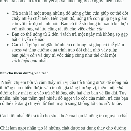
nước trà còn dẫn tới tụt huyết áp và nhiều nguy cơ nguy hiểm khác.
Trà xanh là một trong những đồ uống
giảm cân
giúp cơ thể đốt
cháy nhiều chất béo. Bên cạnh đó, uống trà còn giúp bạn giảm
cân với tốc độ nhanh hơn. Bạn có thể sử dụng trà xanh kết hợp
với mật ong và lựu cũng rất tốt cho việc
giảm cân
.
Bạn có thể uống từ 2 đến 4 tách trà một ngày mà không sợ gặp
bất cứ vấn đề nào.
Các chất giúp thư giãn tự nhiên có trong trà giúp cơ thể giảm
stress và tăng cường quá trình trao đổi chất, nhờ vậy giúp
bạn
giảm cân
và duy trì vóc dáng cũng như thể chất một
cách
hiệu quả
nhất.
Nên cho thêm đường vào trà?
Nhiều chị em bởi vì cảm thấy mùi vị của trà không được dễ uống mà
thường cho nhiều được vào trà để gia tăng hương vị, thêm một
chú
t
đường hay mật ong vào trà sẽ không gây hại cho bạn về lâu dài. Tuy
nhiên, nếu bạn thêm quá nhiều đồ ngọt vào cốc của mình, trà của bạn
có thể dễ dàng chuyển từ lành mạnh sang không tốt cho sức khỏe.
Cách tốt nhất để trà tốt cho sức khoẻ của bạn là uống trà nguyên chất.
Chất làm ngọt nhân tạo là những chất được sử dụng thay cho đường