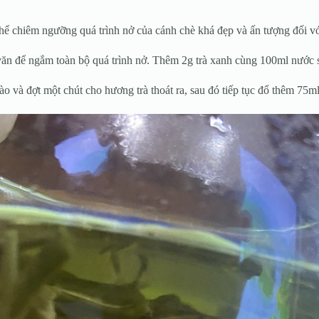
hể chiêm ngưỡng quá trình nở của cánh chè khá đẹp và ấn tượng đối vớ
a văn để ngắm toàn bộ quá trình nở. Thêm 2g trà xanh cùng 100ml nước
o và đợt một chút cho hương trà thoát ra, sau đó tiếp tục đổ thêm 75ml