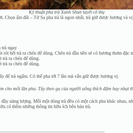
Kỹ thuật pha trà Xanh Shan tuyết cổ thụ
. Chọn ấm đất – Tử Sa pha trà là ngon nhất, trà giữ được hương và v
 trà ngay
rót hết trà ra chén để dùng. Chén trà đầu tiên sẽ có hương thơm đặc t
 trà ra chén để dùng.
 trà ra chén để dùng.
iây để trà ngấm. Có thể pha tới 7 lần mà vẫn giữ được hương vị.
m cho mỗi lần pha. Tùy theo gu của người uống thích đậm hay nhạt thì
i đầy năng lượng. Mỗi một dòng trà đều có một cách pha khác nhau, nh
 hữu có thêm những thông tin hữu ích bên bàn trà.
——————————————————————