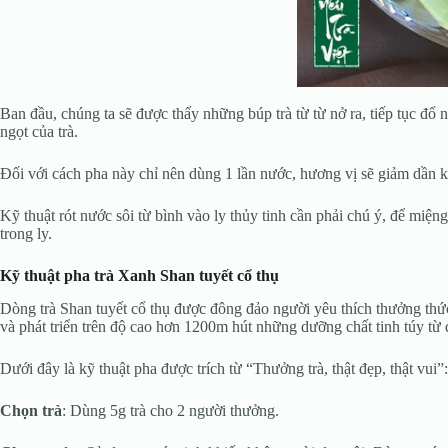
Ban đầu, chúng ta sẽ được thấy những búp trà từ từ nở ra, tiếp tục đ
ngọt của trà.
Đối với cách pha này chỉ nên dùng 1 lần nước, hương vị sẽ giảm dần k
Kỹ thuật rót nước sôi từ bình vào ly thủy tinh cần phải chú ý, để miện
trong ly.
Kỹ thuật pha trà Xanh Shan tuyết cổ thụ
Dòng trà Shan tuyết cổ thụ được đông đảo người yêu thích thưởng thức
và phát triển trên độ cao hơn 1200m hút những dưỡng chất tinh túy từ đ
Dưới đây là kỹ thuật pha được trích từ “Thưởng trà, thật đẹp, thật vui”:
Chọn trà
: Dùng 5g trà cho 2 người thưởng.