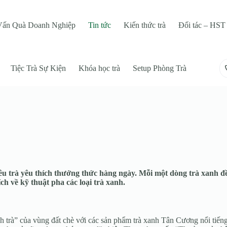
Vấn Quà Doanh Nghiệp
Tin tức
Kiến thức trà
Đối tác – HST 
Tiệc Trà Sự Kiện
Khóa học trà
Setup Phòng Trà
u trà yêu thích thưởng thức hàng ngày. Mỗi một dòng trà xanh đ
h về kỹ thuật pha các loại trà xanh.
trà” của vùng đất chè với các sản phẩm trà xanh Tân Cương nổi tiếng 