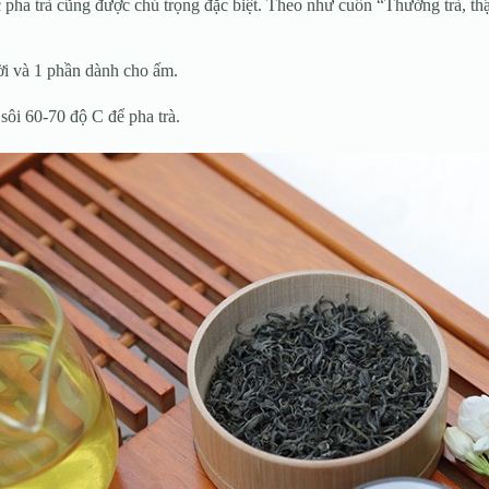
a trà cũng được chú trọng đặc biệt. Theo như cuốn “Thưởng trà, thật 
ời và 1 phần dành cho ấm.
ôi 60-70 độ C để pha trà.