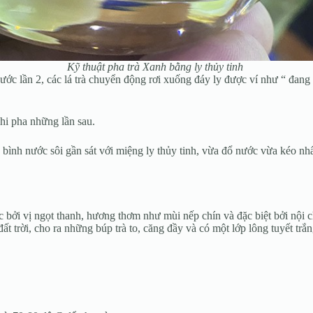
Kỹ thuật pha trà Xanh bằng ly thủy tinh
ổ nước lần 2, các lá trà chuyển động rơi xuống đáy ly được ví như “ đ
hi pha những lần sau.
g bình nước sôi gần sát với miệng ly thủy tinh, vừa đổ nước vừa kéo nh
 bởi vị ngọt thanh, hương thơm như mùi nếp chín và đặc biệt bởi nội c
ất trời, cho ra những búp trà to, căng đầy và có một lớp lông tuyết tr