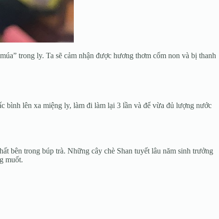
ang múa” trong ly. Ta sẽ cảm nhận được hương thơm cốm non và bị thanh
ấc bình lên xa miệng ly, làm đi làm lại 3 lần và để vừa đủ lượng nước
hất bên trong búp trà. Những cây chè Shan tuyết lâu năm sinh trưởng
ắng muốt.