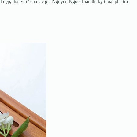
đẹp, thật vui” của tác giả Nguyễn Ngọc Tuấn thì kỹ thuật pha trà