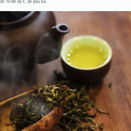
từ 70-80 độ C để pha trà.