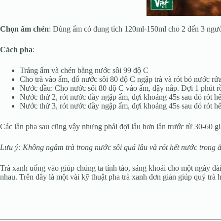
Chọn ấm chén
: Dùng ấm có dung tích 120ml-150ml cho 2 đến 3 người
Cách pha
:
Tráng ấm và chén bằng nước sôi 99 độ C
Cho trà vào ấm, đổ nước sôi 80 độ C ngập trà và rót bỏ nước rửa
Nước đầu: Cho nước sôi 80 độ C vào ấm, đậy nắp. Đợi 1 phút rồi 
Nước thứ 2, rót nước đầy ngập ấm, đợi khoảng 45s sau đó rót hết
Nước thứ 3, rót nước đầy ngập ấm, đợi khoảng 45s sau đó rót hết
Các lần pha sau cũng vậy nhưng phải đợi lâu hơn lần trước từ 30-60 g
Lưu ý: Không ngâm trà trong nước sôi quá lâu và rót hết nước trong ấ
Trà xanh uống vào giúp chúng ta tỉnh táo, sảng khoái cho một ngày dà
nhau. Trên đây là một vài kỹ thuật pha trà xanh đơn giản giúp quý trà
————————————————————————————