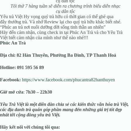
Tối thứ 7 hàng tuần sẽ diễn ra chương trình biểu diễn nhạc
cụ dân tộc
Yêu trà Việt Hy vọng quý trà hữu có thời gian có thể ghé qua
đây thưởng trà. Và nhớ Review lại cho quý trà hữu khác biết nhé.
“Phúc an trà nơi nuôi dưỡng đời sống tinh thần an nhiên”
Hãy đến cảm nhận, cùng check in tại Phúc An Trà và cho Yêu Trà
Việt biết cảm nhận của mình như thế nào nhé!!!
Phúc An Trà
Địa chỉ: 82 Hàn Thuyên, Phường Ba Đình, TP Thanh Hoá
Hotline:
091 595 56 89
Facebook:
https://www.facebook.com/phucantra82hanthuyen
Giờ mở cửa
:
7h30 – 22h30
Yêu Trà Việt là một diễn đàn chia sẻ các kiến thức văn hóa trà Việt,
các địa danh trà quán góp phần mang đến những giá trị tốt đẹp
nhất tới cộng đồng yêu trà Việt.
Hãy kết nối với chúng tôi qua: