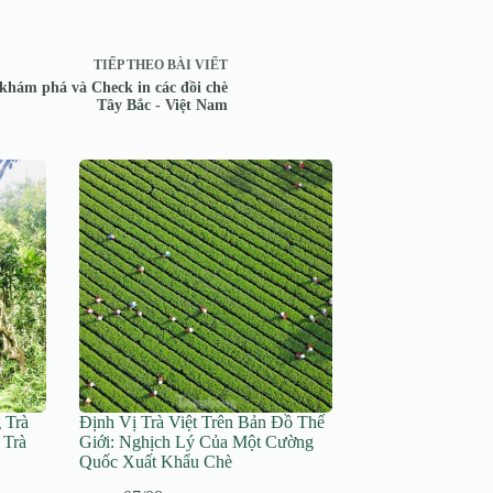
TIẾP THEO
BÀI VIẾT
khám phá và Check in các đồi chè
Tây Bắc - Việt Nam
 Trà
Định Vị Trà Việt Trên Bản Đồ Thế
 Trà
Giới: Nghịch Lý Của Một Cường
Quốc Xuất Khẩu Chè