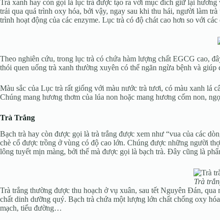
Trà xanh hay còn gọi là lục trà được tạo ra với mục đích giữ lại hương v
trải qua quá trình oxy hóa, bởi vậy, ngay sau khi thu hái, người làm 
trình hoạt động của các enzyme. Lục trà có độ chát cao hơn so với các 
Theo nghiên cứu, trong lục trà có chứa hàm lượng chất EGCG cao, đây 
thói quen uống trà xanh thường xuyên có thể ngăn ngừa bệnh và giúp du
Màu sắc của Lục trà rất giống với màu nước trà tươi, có màu xanh lá 
Chúng mang hương thơm của lúa non hoặc mang hương cốm non, ngọt b
Trà Trắng
Bạch trà hay còn được gọi là trà trắng được xem như “vua của các dòn
chè cổ được trồng ở vùng có độ cao lớn. Chúng được những người thợ h
lông tuyết mịn màng, bởi thế mà được gọi là bạch trà. Đây cũng là phẩ
Trà trắ
Trà trắng thường được thu hoạch ở vụ xuân, sau tết Nguyên Đán, qua m
chất dinh dưỡng quý.
Bạch trà chứa một lượng lớn chất chống oxy hóa
mạch, tiểu đường…