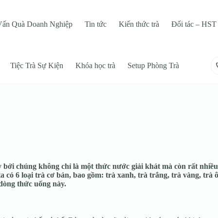
Vấn Quà Doanh Nghiệp
Tin tức
Kiến thức trà
Đối tác – HST 
Tiệc Trà Sự Kiện
Khóa học trà
Setup Phòng Trà
 bởi chúng không chỉ là một thức nước giải khát mà còn rất nhiều 
 6 loại trà cơ bản, bao gồm: trà xanh, trà trắng, trà vàng, trà ô l
 dòng thức uống này.