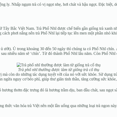
ng ly. Nhấp ngụm trà có vị ngọt nhẹ, hơi chát và hậu ngọt. Đặc biệt, 
 ở Tây Bắc Việt Nam. Trà Phổ Nhĩ được chế biến gần giống trà xanh n
cách phơi nắng nên trà Phổ Nhĩ lại tiếp tục lên men một phần nhỏ khi
và ủ ướt). Ủ trong khoảng 30 đến 50 ngày thì chúng ta có Phổ Nhĩ chín
sau nhiều năm sẽ ‘chín’. Từ đó thành Phổ Nhĩ lâu năm. Còn Phổ Nhĩ ch
Trà phổ nhĩ thường được làm từ giống trà cổ thụ
ị mà còn do những tác dụng tuyệt vời của nó với sức khỏe. Sử dụng trà 
ăn ngừa nguy cơ béo phì, giúp thư giãn tinh thần, tăng cường sức khỏe
hương thơm đặc trưng đó là hương trầm dịu, ban đầu chát, sau ngọt sâu
 thức văn hóa trà Việt nên một lần uống qua những loại trà ngon này. 