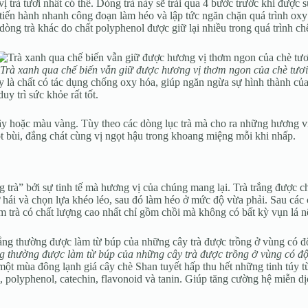
ị trà tươi nhất có thể. Dòng trà này sẽ trải qua 4 bước trước khi được s
trà tiến hành nhanh công đoạn làm héo và lập tức ngăn chặn quá trình 
dòng trà khác do chất polyphenol được giữ lại nhiều trong quá trình ch
Trà xanh qua chế biến vẫn giữ được hương vị thơm ngon của chè tươi
là chất có tác dụng chống oxy hóa, giúp ngăn ngừa sự hình thành của 
y trì sức khỏe rất tốt.
cây hoặc màu vàng. Tùy theo các dòng lục trà mà cho ra những hương vị
ùi, đắng chát cùng vị ngọt hậu trong khoang miệng mỗi khi nhấp.
g trà” bởi sự tinh tế mà hương vị của chúng mang lại. Trà trắng được 
ái và chọn lựa khéo léo, sau đó làm héo ở mức độ vừa phải. Sau các cô
m trà có chất lượng cao nhất chỉ gồm chồi mà không có bất kỳ vụn lá n
ng thường được làm từ búp của những cây trà được trồng ở vùng có độ
ột mùa đông lạnh giá cây chè Shan tuyết hấp thu hết những tinh túy t
, polyphenol, catechin, flavonoid và tanin. Giúp tăng cường hệ miễn 