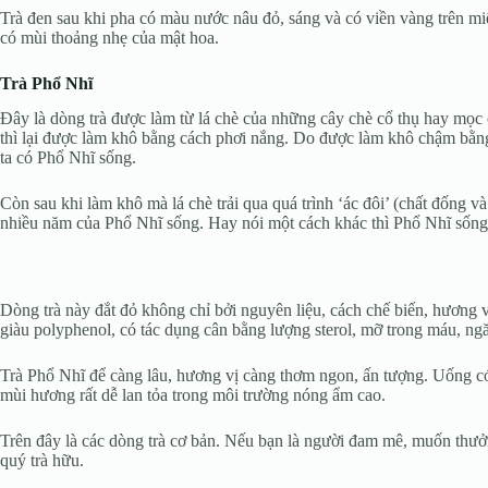
Trà đen sau khi pha có màu nước nâu đỏ, sáng và có viền vàng trên miệ
có mùi thoảng nhẹ của mật hoa.
Trà Phổ Nhĩ
Đây là dòng trà được làm từ lá chè của những cây chè cổ thụ hay mọc
thì lại được làm khô bằng cách phơi nắng. Do được làm khô chậm bằng 
ta có Phổ Nhĩ sống.
Còn sau khi làm khô mà lá chè trải qua quá trình ‘ác đôi’ (chất đống 
nhiều năm của Phổ Nhĩ sống. Hay nói một cách khác thì Phổ Nhĩ sống 
Dòng trà này đắt đỏ không chỉ bởi nguyên liệu, cách chế biến, hương v
giàu polyphenol, có tác dụng cân bằng lượng sterol, mỡ trong máu, ng
Trà Phổ Nhĩ để càng lâu, hương vị càng thơm ngon, ấn tượng. Uống có 
mùi hương rất dễ lan tỏa trong môi trường nóng ẩm cao.
Trên đây là các dòng trà cơ bản. Nếu bạn là người đam mê, muốn thưởng
quý trà hữu.