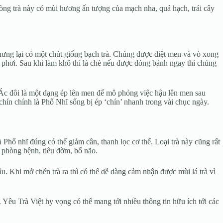
dòng trà này có mùi hương ấn tượng của mạch nha, quả hạch, trái cây
hưng lại có một chút giống bạch trà. Chúng được diệt men và vò xong
 phơi. Sau khi làm khô thì lá chè nếu được đóng bánh ngay thì chúng
. Ác đôi là một dạng ép lên men để mô phỏng việc hậu lên men sau
ín chính là Phổ Nhĩ sống bị ép ‘chín’ nhanh trong vài chục ngày.
Phổ nhĩ đúng có thể giảm cân, thanh lọc cơ thể. Loại trà này cũng rất
, phòng bệnh, tiêu đờm, bổ não.
. Khi mở chén trà ra thì có thể dễ dàng cảm nhận được mùi lá trà vì
Yêu Trà Việt hy vọng có thể mang tới nhiều thông tin hữu ích tới các