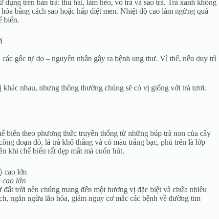
ử dụng trên bàn trà: thu hái, làm héo, vò trà và sao trà. Trà xanh không
oxy hóa bằng cách sao hoặc hấp diệt men. Nhiệt độ cao làm ngừng quá
ế biến.
các gốc tự do – nguyên nhân gây ra bệnh ung thư. Vì thế, nếu duy trì
 khác nhau, nhưng thông thường chúng sẽ có vị giống với trà tươi.
chế biến theo phương thức truyền thống từ những búp trà non của cây
ng đoạn đó, lá trà khô thẳng và có màu trắng bạc, phủ trên là lớp
ên khi chế biến rất đẹp mắt mà cuốn hút.
 cao lớn
ừ đất trời nên chúng mang đến một hương vị đặc biệt và chứa nhiều
dịch, ngăn ngừa lão hóa, giảm nguy cơ mắc các bệnh về đường tim