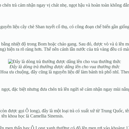
hấp chén trà cảm nhận ngay vị chát nhẹ, ngọt hậu và hoàn toàn không 
nguyên liệu cây chè Shan tuyết cổ thụ, có công đoạn chế biến gần giốn
en bằng nhiệt độ trong Bom hoặc chảo gang. Sau đó, được vò và ủ lên m
vàng) hiện ra rõ ràng hơn. Thế nên cánh lẫn nước của trà vàng đều có 
Đây là dòng trà thường được dâng lên cho vua thưởng thức
 Hoa ưa chuộng, đây cũng là nguyên liệu để làm bánh trà phổ nhĩ. Theo
u ngọt, đặc biệt nhưng đưa chén trà lên ngửi sẽ cảm nhận ngay mùi n
còn được gọi Ô long), đây là một loại trà có xuất xứ từ Trung Quốc, tê
 tên khoa học là Camellia Sinensis.
 lên men thấp hay Ô Long xanh thường có độ lên men rơi vào khoảng 