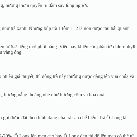
đắng, hương thơm quyến rũ đắm say lòng người.
g như trà xanh. Những búp trà 1 tôm 1–2 lá nõn được thu hái quanh
en từ 6-7 tiếng mới phơi nắng. Việc này khiến các phân tử chlorophyll
màu vàng óng.
 nhiều giả thuyết, thì dòng trà này thường được dâng lên vua chúa và
ắng, hương nắng thoảng nhẹ như hương cốm và hoa quả.
n gọi được đặt theo hình dạng của trà sau chế biến. Trà Ô Long là
12-20%. Ô Long lên men cao hay Ô Long đen thì độ lên men có thể từ