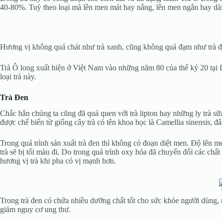
40-80%. Tuỳ theo loại mà lên men mát hay nắng, lên men ngắn hay dà
Hương vị không quá chát như trà xanh, cũng không quá đạm như trà đe
Trà Ô long xuất hiện ở Việt Nam vào những năm 80 của thế kỷ 20 tại 
loại trà này.
Trà Đen
Chắc hẳn chúng ta cũng đã quá quen với trà lipton hay những ly trà s
được chế biến từ giống cây trà có tên khoa học là
Camellia sinensis, đâ
Trong quá trình sản xuất trà đen thì không có đoạn diệt men.
Độ lên me
trà sẽ bị tối màu đi. Do trong quá trình oxy hóa đã chuyển đổi các chất
hương vị trà khi pha có vị mạnh hơn.
Trong trà đen có chứa nhiều dưỡng chất tốt cho sức khỏe người dùng, 
giảm nguy cơ ung thư.