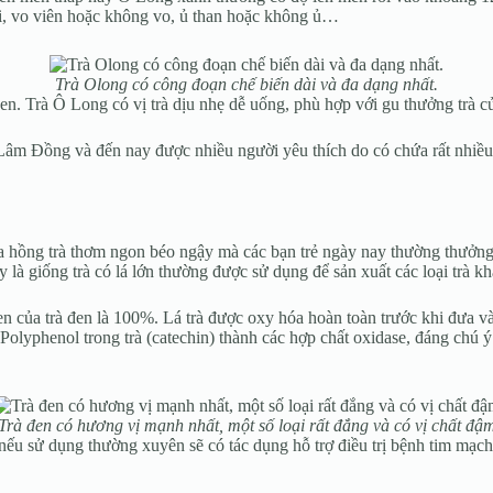
i, vo viên hoặc không vo, ủ than hoặc không ủ…
Trà Olong có công đoạn chế biến dài và đa dạng nhất.
n. Trà Ô Long có vị trà dịu nhẹ dễ uống, phù hợp với gu thưởng trà c
Lâm Đồng và đến nay được nhiều người yêu thích do có chứa rất nhiều 
ữa hồng trà thơm ngon béo ngậy mà các bạn trẻ ngày nay thường thưởng 
y là giống trà có lá lớn thường được sử dụng để sản xuất các loại trà kh
n của trà đen là 100%.
Lá trà được oxy hóa hoàn toàn trước khi đưa vào
 Polyphenol trong trà (catechin) thành các hợp chất oxidase, đáng chú ý 
Trà đen có hương vị mạnh nhất, một số loại rất đắng và có vị chất đậ
nếu sử dụng thường xuyên sẽ có tác dụng hỗ trợ điều trị bệnh tim mạch