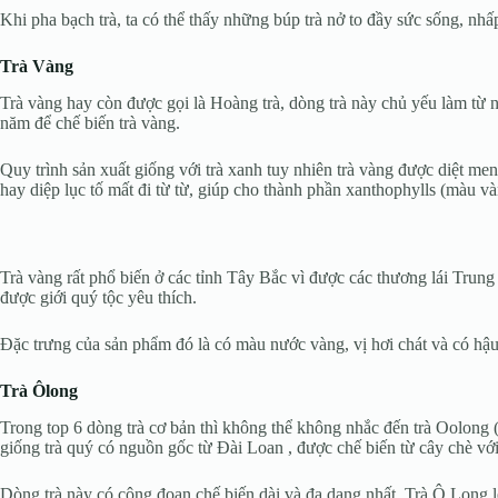
Khi pha bạch trà, ta có thể thấy những búp trà nở to đầy sức sống, n
Trà Vàng
Trà vàng hay còn được gọi là Hoàng trà, dòng trà này chủ yếu làm từ 
năm để chế biến trà vàng.
Quy trình sản xuất giống với trà xanh tuy nhiên trà vàng được diệt m
hay diệp lục tố mất đi từ từ, giúp cho thành phần xanthophylls (màu 
Trà vàng rất phổ biến ở các tỉnh Tây Bắc vì được các thương lái Trung
được giới quý tộc yêu thích.
Đặc trưng của sản phẩm đó là có màu nước vàng, vị hơi chát và có hậ
Trà Ôlong
Trong top 6 dòng trà cơ bản thì không thể không nhắc đến trà Oolong (
giống trà quý có nguồn gốc từ Đài Loan , được chế biến từ cây chè với
Dòng trà này có công đoạn chế biến dài và đa dạng nhất. Trà Ô Long