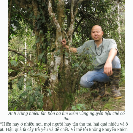
Anh Hùng nhiều lần bôn ba tìm kiếm vùng nguyên liệu chè cổ
thụ
“Hiện nay ở nhiều nơi, mọi người hay tận thu trà, hái quá nhiều và ồ
ạt. Hậu quả là cây trà yếu và dễ chết. Vì thế tôi không khuyến khích