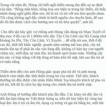
Trong vài năm đó, Hùng chỉ biết ngồi thiền mong tìm đến sự an định
của tâm. “Bỗng một hôm, bông hoa sen hiện ra trong lúc thiền, tôi thấy
mình đang ngồi giữa đầm sen, tôi là trà và trà với sen hòa quyện nhau.
Tôi cũng không ngờ đấy chính là khởi nguồn cho duyên lành, để sau
đó tôi tìm được cách cho hương sen và trà hòa quyện”, anh kể.
Cho đến tận bây giờ, vợ chồng anh Hùng vẫn dùng trà Shan Tuyết cổ
thụ mọc ở độ cao từ 1.800m trên dãy Tây Côn Lĩnh của Hà Giang như
Hoàng Su Phì, Tây Côn Lĩnh, Vị Xuyên… để ướp trà sen. Bởi ở độ
cao đó, thời tiết khắc nghiệt, quanh năm sương mù bao phủ, cây trà
muốn tồn tại rễ phải ăn sâu vào lòng đất, không có bàn tay con người
chăm sóc, tưới tắm, tự sinh tồn, trà thanh sạch hoàn toàn. Những cây
trà này có búp trắng với lớp lông tơ bám trên bề mặt, khi sao lên trà sẽ
có màu trắng.
Thiền đem đến cho anh Hùng giác quan pha trà đó và anh mong
khách cảm nhận đặc tính thiền trong trà của mình. Thế nên, khách
thưởng trà đều được chủ nhân Hiền Minh Tea khuyến khích tự pha và
rót trà, bởi đó là cách họ tập trung cho chính ấm trà trước mặt.
Anh Hùng sẽ hướng dẫn khách pha lần đầu. Các khay trà độc ẩm và
đối ẩm làm bằng tre Việt được bưng ra, trên đó bày biện kỳ công hai
loại ấm: ấm ủ trà và ấm rót, dụng cụ trưng và gạt trà bằng tre, một bát