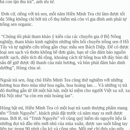
bà con tận thu trà”, anh ưu tư.
Đơn cử, riêng với trà sen, mỗi năm Hiền Minh Tea chỉ làm được tối
đa 50kg không chỉ bởi trà cổ thụ hiếm mà còn vì gia đình anh phải tự
trồng sen organic.
“Chúng tôi phải tham khảo ý kiến của các chuyên gia ở Bộ Nông
nghiệp, tham khảo kinh nghiệm những tiền bối chuyên trồng sen ở Hồ
Tây và tự nghiên cứu trồng gần chục mẫu sen Bách Diệp. Để có được
loại sen sạch và thơm không hề đơn giản, bạn sẽ cần đảm bảo nguồn
nước sạch, diện tích đủ rộng, khoảng cách từ bông hoa tới đáy bùn đủ
sâu để giữ được độ thanh của mùi hương, và bùn phải đảm bảo dinh
dưỡng”, Hùng chia sẻ.
Ngoài trà sen, ông chủ Hiền Minh Tea cũng thử nghiệm với những
hương hoa theo mùa như hoa ngâu, hoa hoàng lan… Và những vị trà
đó thường gắn từ lời một bài hát, một kỉ niệm cho người Việt xa xứ, xa
Hà Nội như “ta còn em mùi hoàng lan”.
Hùng bật mí, Hiền Minh Tea có một loại trà xanh thượng phẩm mang
tên “Trinh Nguyên”, khách phải đặt trước cả năm may ra mới được
mua. Bởi lẽ, trà “Trinh Nguyên” vô cùng quý hiếm do nguyên liệu là
những đọt trà đầu tiên mới nhú của mùa xuân, được sao suốt bằng tay
liên tục trong 90 phút cầu kỳ và công phu. Mỗi mẻ chỉ đưa vào nửa