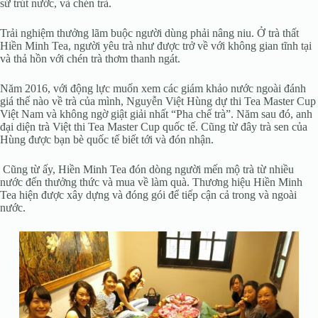
sứ trút nước, và chén trà.
Trải nghiệm thưởng lãm buộc người dùng phải nâng niu. Ở trà thất
Hiền Minh Tea, người yêu trà như được trở về với không gian tĩnh tại
và thả hồn với chén trà thơm thanh ngát.
Năm 2016, với động lực muốn xem các giám khảo nước ngoài đánh
giá thế nào về trà của mình, Nguyễn Việt Hùng dự thi Tea Master Cup
Việt Nam và không ngờ giật giải nhất “Pha chế trà”. Năm sau đó, anh
đại diện trà Việt thi Tea Master Cup quốc tế. Cũng từ đây trà sen của
Hùng được bạn bè quốc tế biết tới và đón nhận.
Cũng từ ấy, Hiền Minh Tea đón dòng người mến mộ trà từ nhiều
nước đến thưởng thức và mua về làm quà. Thương hiệu Hiền Minh
Tea hiện được xây dựng và đóng gói để tiếp cận cả trong và ngoài
nước.