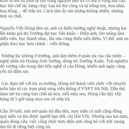
Khó là bởi họ phải tự tìm vùng nguyên liệu trà cổ thụ ở vùng núi cao,
học hỏi chế tác hàng chục loại trà thủ công và tự trồng sen, hoa nhài,
hoa hồng… để ướp trà. Cách làm ấy sản lượng không nhiều, nhưng
tinh và chất.
Nguyễn Việt Hùng tâm sự, anh có thiên hướng nghệ thuật, nhưng hai
lần khăn gói thi Trường đại học Sân khấu – Điện ảnh, ôm mộng làm
diễn viên, học thanh nhạc, lần nào cũng thiếu nửa điểm. Vì thế, anh an
phận theo học bưu chính – viễn thông.
Những lúc không ở trường, anh làm thêm ở quán trà của cậu mình –
nghệ nhân trà Hoàng Anh Sướng, dòng trà Trường Xuân. Trải nghiệm
đó vương vấn trong tâm hồn nghệ sĩ của Hùng, khiến anh ngày càng
yêu trà đắm say.
Gác đam mê với trà, ra trường, Hùng trở thành viên chức với chuyên
môn bảo trì các trạm phát sóng viễn thông ở VNPT Hà Nội. Dẫu thế,
đam mê trà cùng bản chất tài hoa, mỗi mùa sen, Hùng vẫn dậy xếp
hàng từ 5 giờ sáng mua sen về ướp trà.
Gần 30 tuổi, anh mở quán trà đầu tiên, may mắn có một cộng đồng
quý mến và tìm được người bạn đời, chị Hải Yến. Nhưng sau hai năm,
quán đóng cửa, việc công chức bưu điện anh cũng bỏ với ước mong
tìm lối đi riêng biệt cùng trà.