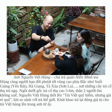
Anh Nguyễn Việt Hùng – chủ trà quán Hiền Minh tea
Hùng cùng người bạn đời phượt tới vùng cao phía Bắc như Suối
Giàng (Yên Bái), Hà Giang, Tà Xùa (Sơn La)…, nơi những cây trà cổ
thụ trú ngụ. Ngồi dưới gốc trà cổ thụ cao 5-6m, thân 2 người ôm
không xuể, Nguyễn Việt Hùng thốt lên “Trà Việt quý hiếm, nhưng giá
rẻ quá”, khi so sánh với trà thế giới. Khát khao trả lại đúng giá trị cho
trà Việt bùng lên trong anh từ ấy.