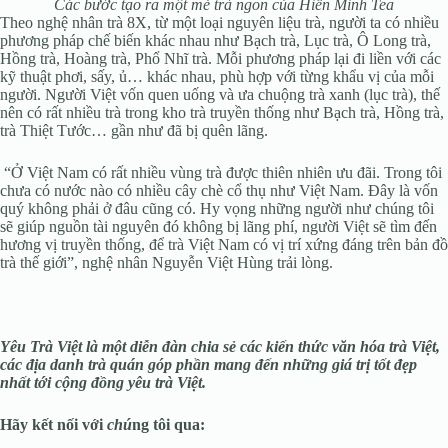
Các bước tạo ra một mẻ trà ngon của Hiền Minh Tea
Theo nghệ nhân trà 8X, từ một loại nguyên liệu trà, người ta có nhiều
phương pháp chế biến khác nhau như Bạch trà, Lục trà, Ô Long trà,
Hồng trà, Hoàng trà, Phổ Nhĩ trà. Mỗi phương pháp lại đi liền với các
kỹ thuật phơi, sấy, ủ… khác nhau, phù hợp với từng khẩu vị của mỗi
người. Người Việt vốn quen uống và ưa chuộng trà xanh (lục trà), thế
nên có rất nhiều trà trong kho trà truyền thống như Bạch trà, Hồng trà,
trà Thiệt Tước… gần như đã bị quên lãng.
“Ở Việt Nam có rất nhiều vùng trà được thiên nhiên ưu đãi. Trong tôi
chưa có nước nào có nhiều cây chè cổ thụ như Việt Nam. Đây là vốn
quý không phải ở đâu cũng có. Hy vọng những người như chúng tôi
sẽ giúp nguồn tài nguyên đó không bị lãng phí, người Việt sẽ tìm đến
hương vị truyền thống, để trà Việt Nam có vị trí xứng đáng trên bản đồ
trà thế giới”, nghệ nhân Nguyễn Việt Hùng trải lòng.
Yêu Trà Việt là một diễn đàn chia sẻ các kiến thức văn hóa trà Việt,
các địa danh trà quán góp phần mang đến những giá trị tốt đẹp
nhất tới cộng đồng yêu trà Việt.
Hãy kết nối với
chú
ng tôi qua: