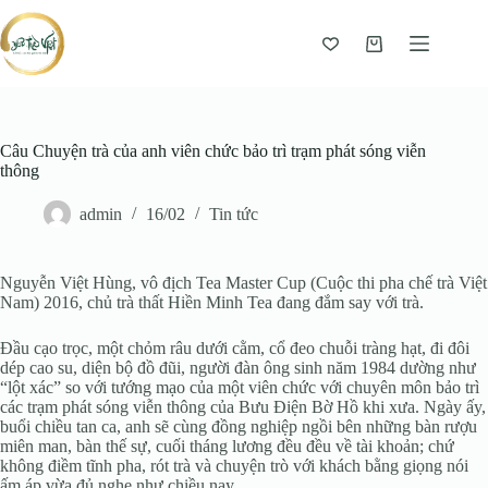
Giỏ
hàng
Câu Chuyện trà của anh viên chức bảo trì trạm phát sóng viễn
thông
admin
16/02
Tin tức
Nguyễn Việt Hùng, vô địch Tea Master Cup (Cuộc thi pha chế trà Việt
Nam) 2016, chủ trà thất Hiền Minh Tea đang đắm say với trà.
Đầu cạo trọc, một chỏm râu dưới cằm, cổ đeo chuỗi tràng hạt, đi đôi
dép cao su, diện bộ đồ đũi, người đàn ông sinh năm 1984 dường như
“lột xác” so với tướng mạo của một viên chức với chuyên môn bảo trì
các trạm phát sóng viễn thông của Bưu Điện Bờ Hồ khi xưa.
Ngày ấy,
buổi chiều tan ca, anh sẽ cùng đồng nghiệp ngồi bên những bàn rượu
miên man, bàn thế sự, cuối tháng lương đều đều về tài khoản; chứ
không điềm tĩnh pha, rót trà và chuyện trò với khách bằng giọng nói
ấm áp vừa đủ nghe như chiều nay.