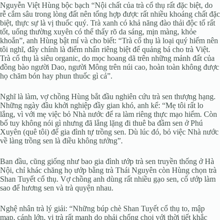
Nguyễn Việt Hùng bộc bạch “Nội chất của trà cổ thụ rất đặc biệt, do
rễ cắm sâu trong lòng đất nên tổng hợp được rất nhiều khoáng chất đặc
biệt, thực sự là vị thuốc quý. Trà xanh có khả năng đào thải độc tố rất
tốt, uống thường xuyên có thể thấy rõ da sáng, mịn màng, khỏe
khoắn”, anh Hùng bật mí và cho biết: “Trà cổ thụ là loại quý hiếm nên
tôi nghĩ, đây chính là điểm nhấn riêng biệt để quảng bá cho trà Việt.
Trà cổ thụ là siêu organic, do mọc hoang dã trên những mảnh đất của
đồng bào người Dao, người Mông trên núi cao, hoàn toàn không được
họ chăm bón hay phun thuốc gì cả”.
Nghĩ là làm, vợ chồng Hùng bắt đầu nghiên cứu trà sen thượng hạng.
Những ngày đầu khởi nghiệp đầy gian khó, anh kể: “Mẹ tôi rất lo
lắng, vì với mẹ việc bỏ Nhà nước để ra làm riêng thực mạo hiểm. Còn
bố tuy không nói gì nhưng đã lẳng lặng đi thuê ba đầm sen ở Phú
Xuyên (quê tôi) để gia đình tự trồng sen. Dù lúc đó, bỏ việc Nhà nước
về làng trồng sen là điều không tưởng”.
Ban đầu, cũng giống như bao gia đình ướp trà sen truyền thống ở Hà
Nội, chỉ khác chăng họ ướp bằng trà Thái Nguyên còn Hùng chọn trà
Shan Tuyết cổ thụ. Vợ chồng anh dùng rất nhiều gạo sen, cố ướp làm
sao để hương sen và trà quyện nhau.
Nghệ nhân trà lý giải: “Những búp chè Shan Tuyết cổ thụ to, mập
mạp, cánh lớn, vị trà rất mạnh do phải chống chọi với thời tiết khắc