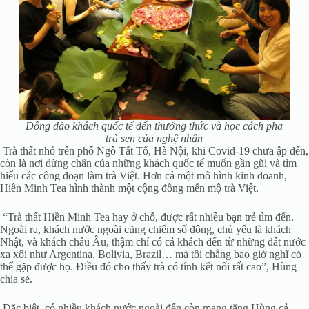
Đông đảo khách quốc tế đến thưởng thức và học cách pha
trà sen của nghệ nhân
Trà thất nhỏ trên phố Ngô Tất Tố, Hà Nội, khi Covid-19 chưa ập đến,
còn là nơi dừng chân của những khách quốc tế muốn gần gũi và tìm
hiểu các công đoạn làm trà Việt. Hơn cả một mô hình kinh doanh,
Hiền Minh Tea hình thành một cộng đồng mến mộ trà Việt.
“Trà thất Hiền Minh Tea hay ở chỗ, được rất nhiều bạn trẻ tìm đến.
Ngoài ra, khách nước ngoài cũng chiếm số đông, chủ yếu là khách
Nhật, và khách châu Âu, thậm chí có cả khách đến từ những đất nước
xa xôi như Argentina, Bolivia, Brazil… mà tôi chẳng bao giờ nghĩ có
thể gặp được họ. Điều đó cho thấy trà có tính kết nối rất cao”, Hùng
chia sẻ.
Đặc biệt, có nhiều khách nước ngoài đến còn mang tặng Hùng cả