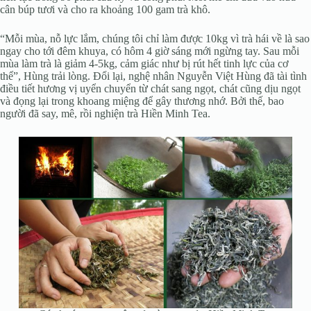
cân búp tươi và cho ra khoảng 100 gam trà khô.
“Mỗi mùa, nỗ lực lắm, chúng tôi chỉ làm được 10kg vì trà hái về là sao
ngay cho tới đêm khuya, có hôm 4 giờ sáng mới ngừng tay. Sau mỗi
mùa làm trà là giảm 4-5kg, cảm giác như bị rút hết tinh lực của cơ
thể”, Hùng trải lòng. Đổi lại, nghệ nhân Nguyễn Việt Hùng đã tài tình
điều tiết hương vị uyển chuyển từ chát sang ngọt, chát cũng dịu ngọt
và đọng lại trong khoang miệng để gây thương nhớ. Bởi thế, bao
người đã say, mê, rồi nghiện trà Hiền Minh Tea.