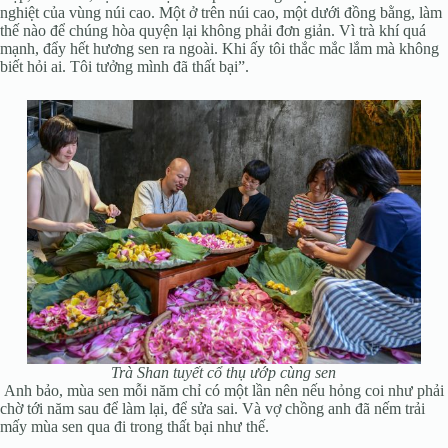
nghiệt của vùng núi cao. Một ở trên núi cao, một dưới đồng bằng, làm
thế nào để chúng hòa quyện lại không phải đơn giản. Vì trà khí quá
mạnh, đẩy hết hương sen ra ngoài. Khi ấy tôi thắc mắc lắm mà không
biết hỏi ai. Tôi tưởng mình đã thất bại”.
Trà Shan tuyết cổ thụ ướp cùng sen
Anh bảo, mùa sen mỗi năm chỉ có một lần nên nếu hỏng coi như phải
chờ tới năm sau để làm lại, để sửa sai. Và vợ chồng anh đã nếm trải
mấy mùa sen qua đi trong thất bại như thế.