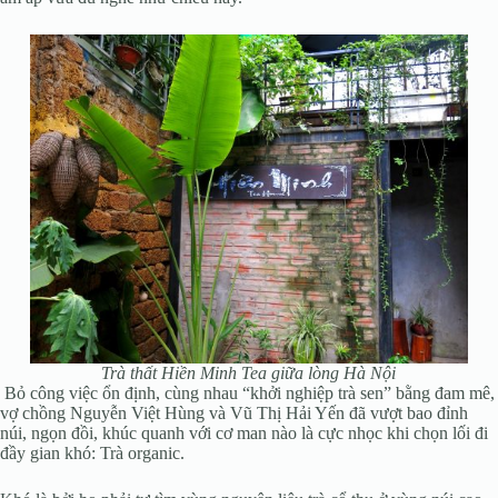
Trà thất Hiền Minh Tea giữa lòng Hà Nội
Bỏ công việc ổn định, cùng nhau “khởi nghiệp trà sen” bằng đam mê,
vợ chồng Nguyễn Việt Hùng và Vũ Thị Hải Yến đã vượt bao đỉnh
núi, ngọn đồi, khúc quanh với cơ man nào là cực nhọc khi chọn lối đi
đầy gian khó: Trà organic.