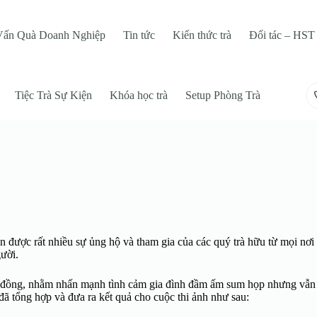
Vấn Quà Doanh Nghiệp
Tin tức
Kiến thức trà
Đối tác – HST 
Tiệc Trà Sự Kiện
Khóa học trà
Setup Phòng Trà
hận được rất nhiều sự ủng hộ và tham gia của các quý trà hữu từ mọi nơ
gười.
 cộng đồng, nhằm nhấn mạnh tình cảm gia đình đầm ấm sum họp nhưng vẫ
t đã tổng hợp và đưa ra kết quả cho cuộc thi ảnh như sau: