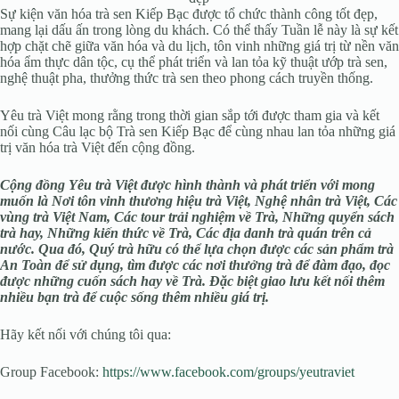
Sự kiện văn hóa trà sen Kiếp Bạc được tổ chức thành công tốt đẹp,
mang lại dấu ấn trong lòng du khách. Có thể thấy Tuần lễ này là sự kết
hợp chặt chẽ
giữa văn hóa và du lịch, tôn vinh những giá trị từ nền văn
hóa ẩm thực dân tộc, cụ thể phát triển và lan tỏa kỹ thuật ướp trà sen,
nghệ thuật pha, thưởng thức trà sen theo phong cách truyền thống.
Yêu trà Việt mong rằng trong thời gian sắp tới được tham gia và kết
nối cùng
Câu lạc bộ Trà sen Kiếp Bạc để cùng nhau lan tỏa những giá
trị văn hóa trà Việt đến cộng đồng.
Cộng đồng Yêu trà Việt được hình thành và phát triển với mong
muốn là Nơi tôn vinh thương hiệu trà Việt, Nghệ nhân trà Việt, Các
vùng trà Việt Nam, Các tour trải nghiệm về Trà, Những quyển sách
trà hay, Những kiến thức về Trà, Các địa danh trà quán trên cả
nước. Qua đó, Quý trà hữu có thể lựa chọn được các sản phẩm trà
An Toàn để sử dụng, tìm được các nơi thưởng trà để đàm đạo, đọc
được những cuốn sách hay về Trà. Đặc biệt giao lưu kết nối thêm
nhiều bạn trà để cuộc sống thêm nhiều giá trị.
Hãy kết nối với chúng tôi qua:
Group Facebook:
https://www.facebook.com/groups/yeutraviet