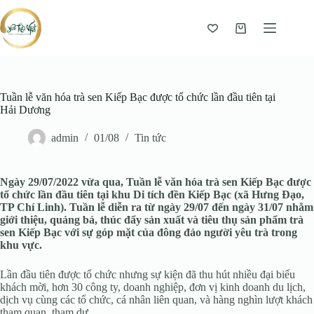
Giỏ
hàng
Tuần lễ văn hóa trà sen Kiếp Bạc được tổ chức lần đầu tiên tại
Hải Dương
admin
01/08
Tin tức
Ngày 29/07/2022 vừa qua, Tuần lễ văn hóa trà sen Kiếp Bạc được
tổ chức lần đầu tiên tại khu Di tích đền Kiếp Bạc (xã Hưng Đạo,
TP Chí Linh). Tuần lễ diễn ra từ ngày 29/07 đến ngày 31/07 nhằm
giới thiệu, quảng bá, thúc đẩy sản xuất và tiêu thụ sản phẩm trà
sen Kiếp Bạc với sự góp mặt của đông đảo người yêu trà trong
khu vực.
Lần đầu tiên được tổ chức nhưng sự kiện đã thu hút nhiều đại biểu
khách mời, hơn 30 công ty, doanh nghiệp, đơn vị kinh doanh du lịch,
dịch vụ cùng các tổ chức, cá nhân liên quan, và hàng nghìn lượt khách
tham quan, tham dự.