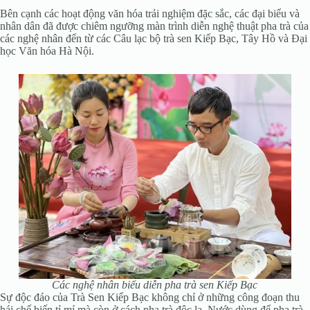
Bên cạnh các hoạt động văn hóa trải nghiệm đặc sắc, các đại biểu và
nhân dân đã được chiêm ngưỡng màn trình diễn nghệ thuật pha trà của
các nghệ nhân đến từ các Câu lạc bộ trà sen Kiếp Bạc, Tây Hồ và Đại
học Văn hóa Hà Nội.
Các nghệ nhân biểu diễn pha trà sen Kiếp Bạc
Sự độc đáo của Trà Sen Kiếp Bạc không chỉ ở những công đoạn thu
hái chế biến tỉ mỉ mà còn ở cách pha trà độc lạ. Nước dùng để pha trà