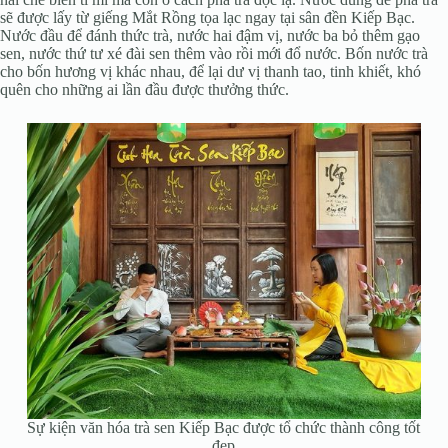
sẽ được lấy từ giếng Mắt Rồng tọa lạc ngay tại sân đền Kiếp Bạc.
Nước đầu để đánh thức trà, nước hai đậm vị, nước ba bỏ thêm gạo
sen, nước thứ tư xé đài sen thêm vào rồi mới đổ nước. Bốn nước trà
cho bốn hương vị khác nhau, để lại dư vị thanh tao, tinh khiết, khó
quên cho những ai lần đầu được thưởng thức.
Sự kiện văn hóa trà sen Kiếp Bạc được tổ chức thành công tốt
đẹp