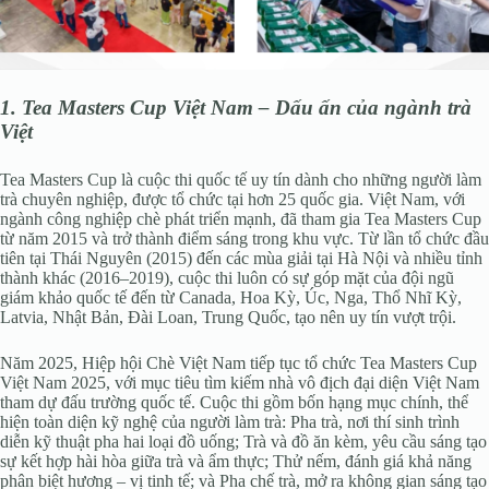
1. Tea Masters Cup Việt Nam – Dấu ấn của ngành trà
Việt
Tea Masters Cup là cuộc thi quốc tế uy tín dành cho những người làm
trà chuyên nghiệp, được tổ chức tại hơn 25 quốc gia. Việt Nam, với
ngành công nghiệp chè phát triển mạnh, đã tham gia Tea Masters Cup
từ năm 2015 và trở thành điểm sáng trong khu vực. Từ lần tổ chức đầu
tiên tại Thái Nguyên (2015) đến các mùa giải tại Hà Nội và nhiều tỉnh
thành khác (2016–2019), cuộc thi luôn có sự góp mặt của đội ngũ
giám khảo quốc tế đến từ Canada, Hoa Kỳ, Úc, Nga, Thổ Nhĩ Kỳ,
Latvia, Nhật Bản, Đài Loan, Trung Quốc, tạo nên uy tín vượt trội.
Năm 2025, Hiệp hội Chè Việt Nam tiếp tục tổ chức Tea Masters Cup
Việt Nam 2025, với mục tiêu tìm kiếm nhà vô địch đại diện Việt Nam
tham dự đấu trường quốc tế. Cuộc thi gồm bốn hạng mục chính, thể
hiện toàn diện kỹ nghệ của người làm trà: Pha trà, nơi thí sinh trình
diễn kỹ thuật pha hai loại đồ uống; Trà và đồ ăn kèm, yêu cầu sáng tạo
sự kết hợp hài hòa giữa trà và ẩm thực; Thử nếm, đánh giá khả năng
phân biệt hương – vị tinh tế; và Pha chế trà, mở ra không gian sáng tạo