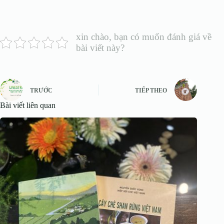
xin chào, bạn có muốn đánh giá về
bài viết này?
TRƯỚC
TIẾP THEO
Bài viết liên quan