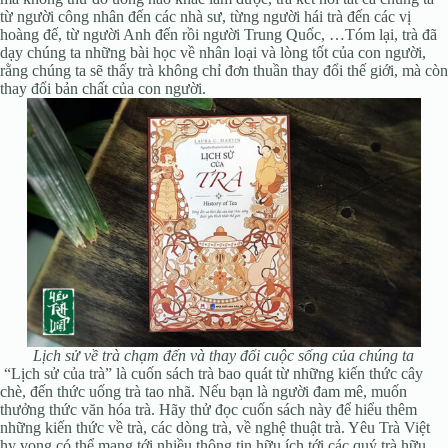
từ người công nhân đến các nhà sư, từng người hái trà đến các vị
hoàng đế, từ người Anh đến rồi người Trung Quốc, …Tóm lại, trà đã
dạy chúng ta những bài học về nhân loại và lòng tốt của con người,
rằng chúng ta sẽ thấy trà không chỉ đơn thuần thay đổi thế giới, mà còn
thay đổi bản chất của con người.
Lịch sử về trà chạm đến và thay đổi cuộc sống của chúng ta
“Lịch sử của trà” là cuốn sách trà bao quát từ những kiến thức cây
chè, đến thức uống trà tao nhã. Nếu bạn là người đam mê, muốn
thưởng thức văn hóa trà. Hãy thử đọc cuốn sách này để hiểu thêm
những kiến thức về trà, các dòng trà, về nghệ thuật trà. Yêu Trà Việt
hy vọng có thể mang tới nhiều thông tin hữu ích tới các quý trà hữu.