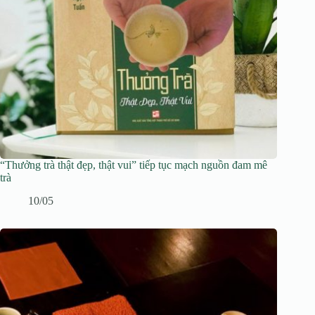
“Thưởng trà thật đẹp, thật vui” tiếp tục mạch nguồn đam mê
trà
10/05