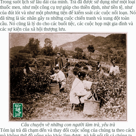
Trong suốt lịch sử lâu dài của mình. Trà đã được sử dụng như một loại
thuốc men, như một công cụ trợ giúp cho thiền định, như tiền tệ, như
của đút lót và như một phương tiện để kiểm soát các cuộc nổi loạn. Nó
đã từng là tác nhân gây ra những cuộc chiến tranh và xung đột toàn
cầu. Nó cũng là lý do cho các buổi tiệc, các cuộc họp mặt gia đình và
các sự kiện của xã hội thượng lưu.
Câu chuyện về những con người làm trà, yêu trà
Tóm lại trà đã chạm đến và thay đổi cuộc sống của chúng ta theo cách
mà không thứ đồ uống nào khác làm được, trà kết nối tất cả chúng ta