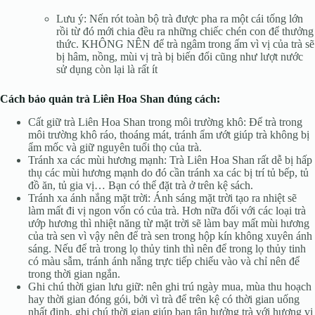
Lưu ý: Nến rót toàn bộ trà được pha ra một cái tống lớn
rồi từ đó mới chia đều ra những chiếc chén con để thưởng
thức. KHÔNG NÊN để trà ngâm trong ấm vì vị của trà sẽ
bị hâm, nồng, mùi vị trà bị biến đổi cũng như lượt nước
sử dụng còn lại là rất ít
Cách bảo quản trà Liên Hoa Shan đúng cách:
Cất giữ trà Liên Hoa Shan trong môi trường khô: Để trà trong
môi trường khô ráo, thoáng mát, tránh ẩm ướt giúp trà không bị
ẩm mốc và giữ nguyên tuổi thọ của trà.
Tránh xa các mùi hương mạnh: Trà Liên Hoa Shan rất dễ bị hấp
thụ các mùi hương mạnh do đó cần tránh xa các bị trí tủ bếp, tủ
đồ ăn, tủ gia vị… Bạn có thể đặt trà ở trên kệ sách.
Tránh xa ánh nắng mặt trời: Ánh sáng mặt trời tạo ra nhiệt sẽ
làm mất đi vị ngon vốn có của trà. Hơn nữa đối với các loại trà
ướp hương thì nhiệt năng từ mặt trời sẽ làm bay mất mùi hương
của trà sen vì vậy nên để trà sen trong hộp kín không xuyên ánh
sáng. Nếu để trà trong lọ thủy tinh thì nên để trong lọ thủy tinh
có màu sẫm, tránh ánh nắng trực tiếp chiếu vào và chỉ nên để
trong thời gian ngắn.
Ghi chú thời gian lưu giữ: nên ghi trú ngày mua, mùa thu hoạch
hay thời gian đóng gói, bởi vì trà để trên kệ có thời gian uống
nhất định, ghi chú thời gian giúp bạn tận hưởng trà với hương vị