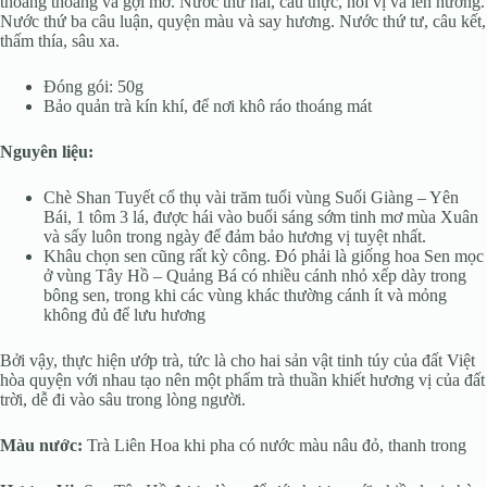
thoang thoảng và gợi mở. Nước thứ hai, câu thực, nổi vị và lên hương.
Nước thứ ba câu luận, quyện màu và say hương. Nước thứ tư, câu kết,
thấm thía, sâu xa.
Đóng gói: 50g
Bảo quản trà kín khí, để nơi khô ráo thoáng mát
Nguyên liệu:
Chè Shan Tuyết cổ thụ vài trăm tuổi vùng Suối Giàng – Yên
Bái, 1 tôm 3 lá, được hái vào buổi sáng sớm tinh mơ mùa Xuân
và sấy luôn trong ngày để đảm bảo hương vị tuyệt nhất.
Khâu chọn sen cũng rất kỳ công. Đó phải là giống hoa Sen mọc
ở vùng Tây Hồ – Quảng Bá có nhiều cánh nhỏ xếp dày trong
bông sen, trong khi các vùng khác thường cánh ít và mỏng
không đủ để lưu hương
Bởi vậy, thực hiện ướp trà, tức là cho hai sản vật tinh túy của đất Việt
hòa quyện với nhau tạo nên một phẩm trà thuần khiết hương vị của đất
trời, dễ đi vào sâu trong lòng người.
Màu nước:
Trà Liên Hoa khi pha có nước màu nâu đỏ, thanh trong