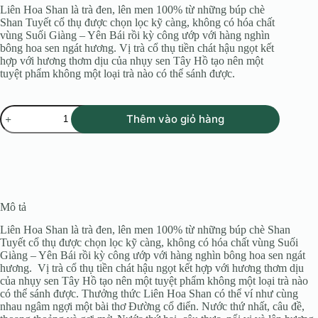
Liên Hoa Shan là trà đen, lên men 100% từ những búp chè
Shan Tuyết cổ thụ được chọn lọc kỹ càng, không có hóa chất
vùng Suối Giàng – Yên Bái rồi kỳ công ướp với hàng nghìn
bông hoa sen ngát hương. Vị trà cổ thụ tiền chát hậu ngọt kết
hợp với hương thơm dịu của nhụy sen Tây Hồ tạo nên một
tuyệt phẩm không một loại trà nào có thể sánh được.
LIÊN
Thêm vào giỏ hàng
HOA
SHAN
-
Trà
đen
ướp
Sen
-
Mô tả
Tiên
Liên Hoa Shan là trà đen, lên men 100% từ những búp chè Shan
Thiên
Tuyết cổ thụ được chọn lọc kỹ càng, không có hóa chất vùng Suối
Trà
số
Giàng – Yên Bái rồi kỳ công ướp với hàng nghìn bông hoa sen ngát
lượng
hương. Vị trà cổ thụ tiền chát hậu ngọt kết hợp với hương thơm dịu
của nhụy sen Tây Hồ tạo nên một tuyệt phẩm không một loại trà nào
có thể sánh được. Thưởng thức Liên Hoa Shan có thể ví như cùng
nhau ngâm ngợi một bài thơ Đường cổ điển. Nước thứ nhất, câu đề,