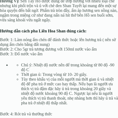
Hương Vị:
Sen Tây Hồ được dùng để ướp hương với nhiều loại chè
nhưng khi phối trộn và ủ với chè đen Shan Tuyết lại mang đến một sự
hòa quyện đến bất ngờ. Phẩm trà tròn đầy, ấm áp hương sen nồng nàn,
ngậm trong miệng cứ như đang nấn ná hít thở bên Hồ sen buổi sớm,
vừa sảng khoái vừa ngất ngây.
Hướng dẫn cách pha Liên Hoa Shan đúng cách:
Bước 1: Làm nóng ấm chén để đánh thức hoặc lên hương trà ( nên sử
dụng ấm chén bằng đất nung)
Bước 2: Cho 5gr trà tương đương với 150ml nước vào ấm
Bước 3: Đổ nước vào ấm
Chú ý: Nhiệt độ nước nên để trong khoảng từ 80 độ -90
độ C
Thời gian ủ: Trong vòng từ 10- 20 giây.
Tùy theo khẩu vị của mỗi người mà thời gian ủ và nhiệt
độ để pha trà ở mức cao hay thấp. Nếu bạn là người ưa
thích vị trà đậm đặc hãy ủ trà trong khoảng 20 giây và
nhiệt độ nước khoảng 90 độ C. Ngược lại nếu là người
yêu thích vị trà thanh thoát, nhẹ nhàng hơn thì hãy ủ trà và
pha trà ở nhiệt độ thấp nhất.
Bước 4: Rót trà và thưởng thức