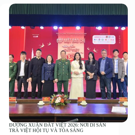
ĐƯỜNG XUÂN ĐẤT VIỆT 2026: NƠI DI SẢN
TRÀ VIỆT HỘI TỤ VÀ TỎA SÁNG