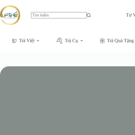
Tư 
Không
có
kết
quả
Trà Việt
Trà Cụ
Trà Quà Tặng