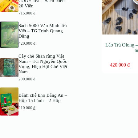
CODY Tea – Bách Niên –
20 Viên
715.000
₫
Sách 5000 Văn Minh Trà
Việt – TG Trịnh Quang
Dũng
420.000
₫
Lão Trà Olong 
t
Cây chè Shan rừng Việt
Nam – TG Nguyễn Quốc
420.000
₫
Vọng, Hiệp Hội Chè Việt
Nam
200.000
₫
Bánh chè kho Bằng An –
Hộp 15 bánh – 2 Hộp
210.000
₫