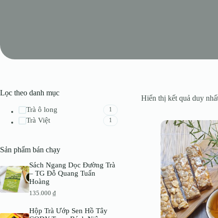
Lọc theo danh mục
Hiển thị kết quả duy nhấ
Trà ô long
1
Trà Việt
1
Sản phẩm bán chạy
Sách Ngang Dọc Đường Trà
– TG Đỗ Quang Tuấn
Hoàng
135.000
₫
Hộp Trà Ướp Sen Hồ Tây