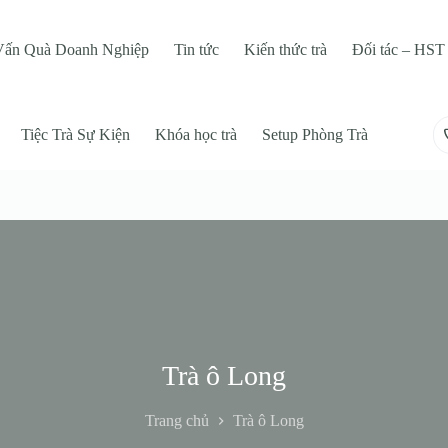
Vấn Quà Doanh Nghiệp
Tin tức
Kiến thức trà
Đối tác – HST 
Tiệc Trà Sự Kiện
Khóa học trà
Setup Phòng Trà
Trà ô Long
Trang chủ
Trà ô Long