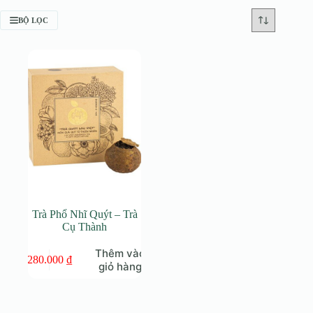
BỘ LỌC
Trà Phổ Nhĩ Quýt – Trà
Cụ Thành
Thêm vào
280.000
₫
giỏ hàng