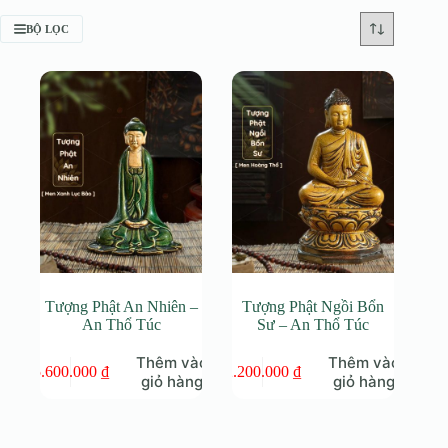
BỘ LỌC
Tượng Phật An Nhiên –
Tượng Phật Ngồi Bổn
An Thổ Túc
Sư – An Thổ Túc
Thêm vào
Thêm vào
5.600.000
₫
2.200.000
₫
giỏ hàng
giỏ hàng