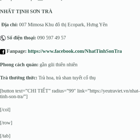
NHẤT TỊNH SƠN TRÀ
Địa chỉ:
007 Mimosa Khu đô thị Ecopark, Hưng Yên
Số điện thoại:
090 597 49 57
Fanpage:
https://www.facebook.com/NhatTinhSonTra
Phong cách quán:
gần gũi thiên nhiên
Trà thưởng thức:
Trà hoa, trà shan tuyết cổ thụ
[button text=”CHI TIẾT” radius=”99″ link=”https://yeutraviet.vn/nhat-
tinh-son-tra/”]
[/col]
[/row]
[/tab]