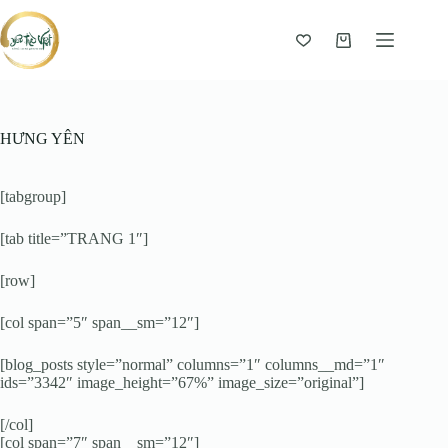
Giỏ
hàng
HƯNG YÊN
[tabgroup]
[tab title=”TRANG 1″]
[row]
[col span=”5″ span__sm=”12″]
[blog_posts style=”normal” columns=”1″ columns__md=”1″
ids=”3342″ image_height=”67%” image_size=”original”]
[/col]
[col span=”7″ span__sm=”12″]