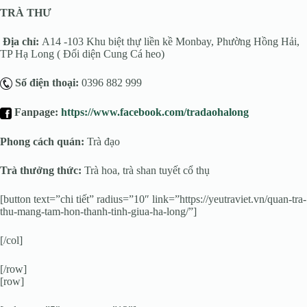
TRÀ THƯ
Địa chỉ:
A14 -103 Khu biệt thự liền kề Monbay, Phường Hồng Hải,
TP Hạ Long ( Đối diện Cung Cá heo)
Số điện thoại:
0396 882 999
Fanpage:
https://www.facebook.com/tradaohalong
Phong cách quán:
Trà đạo
Trà thưởng thức:
Trà hoa, trà shan tuyết cổ thụ
[button text=”chi tiết” radius=”10″ link=”https://yeutraviet.vn/quan-tra-
thu-mang-tam-hon-thanh-tinh-giua-ha-long/”]
[/col]
[/row]
[row]