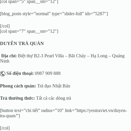
[col span=”5″ span__sm=”12″]
[blog_posts style=”normal” type=”slider-full” ids=”5287″]
[/col]
[col span=”7″ span__sm=”12″]
DUYÊN TRÀ QUÁN
Địa chỉ:
Biệt thự B2-3 Pearl Villa – Bãi Cháy – Hạ Long – Quảng
Ninh
Số điện thoại:
0987 909 888
Phong cách quán:
Trà đạo Nhật Bản
Trà thưởng thức:
Tất cả các dòng trà
[button text=”chi tiết” radius=”10″ link=”https://yeutraviet.vn/duyen-
tra-quan/”]
[/col]