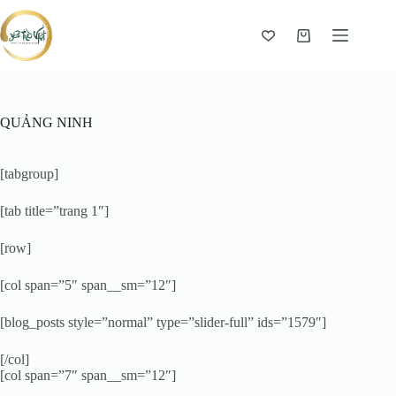
Giỏ
hàng
QUẢNG NINH
[tabgroup]
[tab title=”trang 1″]
[row]
[col span=”5″ span__sm=”12″]
[blog_posts style=”normal” type=”slider-full” ids=”1579″]
[/col]
[col span=”7″ span__sm=”12″]