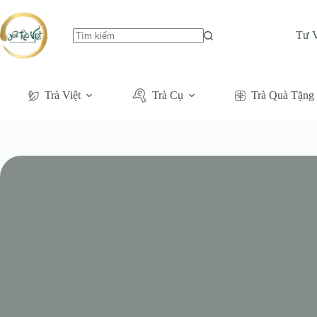
Tư 
Không
có
kết
quả
Trà Việt
Trà Cụ
Trà Quà Tặng