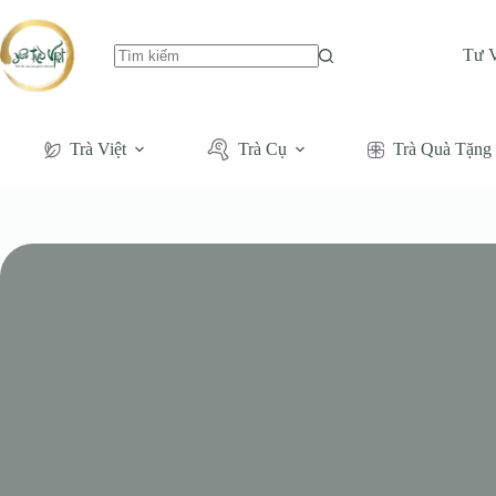
Tư 
Không
có
kết
quả
Trà Việt
Trà Cụ
Trà Quà Tặng