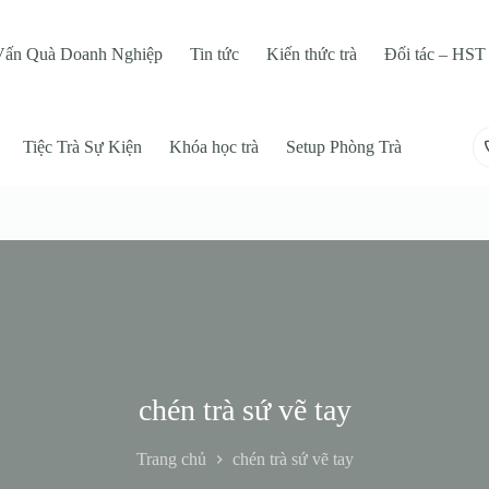
Vấn Quà Doanh Nghiệp
Tin tức
Kiến thức trà
Đối tác – HST 
Tiệc Trà Sự Kiện
Khóa học trà
Setup Phòng Trà
chén trà sứ vẽ tay
Trang chủ
chén trà sứ vẽ tay