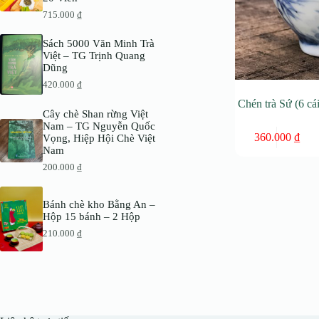
715.000
₫
Sách 5000 Văn Minh Trà
Việt – TG Trịnh Quang
Dũng
420.000
₫
Chén trà Sứ (6 cá
Cây chè Shan rừng Việt
Nam – TG Nguyễn Quốc
360.000
₫
Vọng, Hiệp Hội Chè Việt
Nam
200.000
₫
Bánh chè kho Bằng An –
Hộp 15 bánh – 2 Hộp
210.000
₫