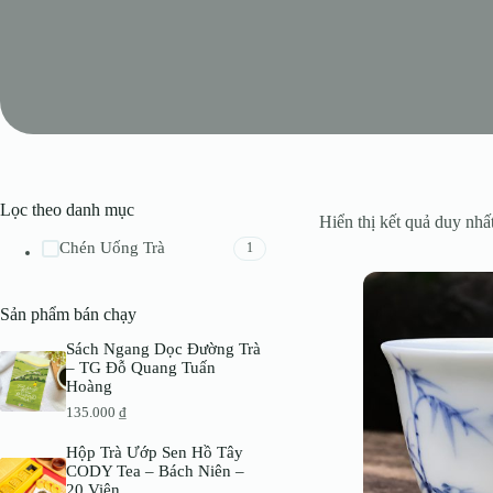
Lọc theo danh mục
Hiển thị kết quả duy nhấ
Chén Uống Trà
1
Sản phẩm bán chạy
Sách Ngang Dọc Đường Trà
– TG Đỗ Quang Tuấn
Hoàng
135.000
₫
Hộp Trà Ướp Sen Hồ Tây
CODY Tea – Bách Niên –
20 Viên